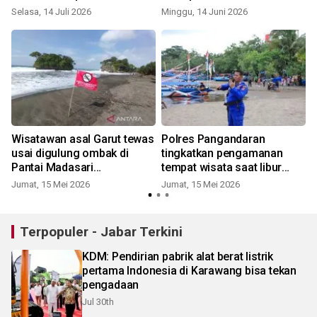
Selasa, 14 Juli 2026
Minggu, 14 Juni 2026
g
Wisatawan asal Garut tewas
Polres Pangandaran
h
usai digulung ombak di
tingkatkan pengamanan
Pantai Madasari
tempat wisata saat libur
Pangandaran
panjang
Jumat, 15 Mei 2026
Jumat, 15 Mei 2026
S
Terpopuler - Jabar Terkini
KDM: Pendirian pabrik alat berat listrik
pertama Indonesia di Karawang bisa tekan
pengadaan
Jul 30th