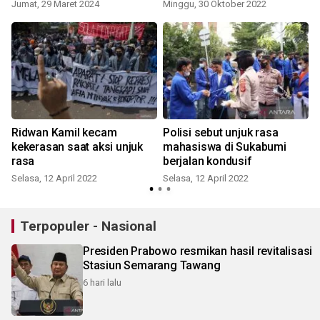
rusak lagi
Jumat, 29 Maret 2024
Minggu, 30 Oktober 2022
S
Ridwan Kamil kecam
Polisi sebut unjuk rasa
kekerasan saat aksi unjuk
mahasiswa di Sukabumi
rasa
berjalan kondusif
Selasa, 12 April 2022
Selasa, 12 April 2022
J
Terpopuler - Nasional
Presiden Prabowo resmikan hasil revitalisasi
Stasiun Semarang Tawang
6 hari lalu