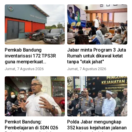
Pemkab Bandung
Jabar minta Program 3 Juta
inventarisasi 172 TPS3R
Rumah untuk dikawal ketat
guna memperkuat
tanpa "otak jahat"
pengelolaan sampah
Jumat, 7 Agustus 2026
Jumat, 7 Agustus 2026
Pemkot Bandung:
Polda Jabar mengungkap
Pembelajaran di SDN 026
352 kasus kejahatan jalanan