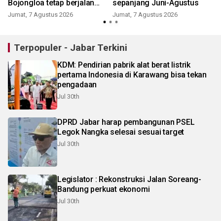
Bojongloa tetap berjalan
sepanjang Juni-Agustus
meski terdampak sengketa
Jumat, 7 Agustus 2026
Jumat, 7 Agustus 2026
lahan
Terpopuler - Jabar Terkini
KDM: Pendirian pabrik alat berat listrik
pertama Indonesia di Karawang bisa tekan
pengadaan
Jul 30th
DPRD Jabar harap pembangunan PSEL
Legok Nangka selesai sesuai target
Jul 30th
Legislator : Rekonstruksi Jalan Soreang-
Bandung perkuat ekonomi
Jul 30th