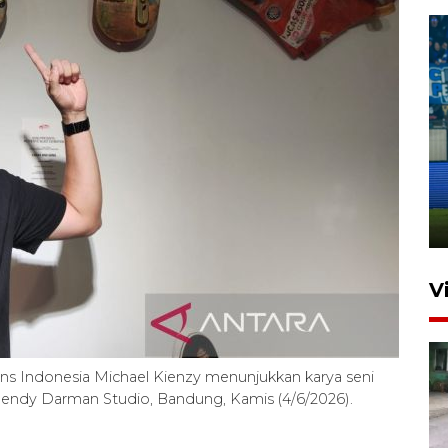
Penutupan latihan bela negara
dan manajerial SPPI di
Balikpapan
31 Juli 2026 18:01
V
s Indonesia Michael Kienzy menunjukkan karya seni
 Dendy Darman Studio, Bandung, Kamis (4/6/2026).