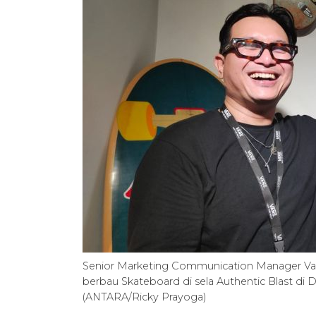
Senior Marketing Communication Manager Van
berbau Skateboard di sela Authentic Blast di
(ANTARA/Ricky Prayoga)