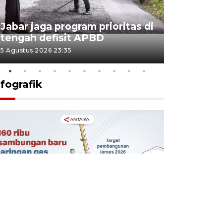
KSP past
Jabar jaga program prioritas di
Sekolah 
tengah defisit APBD
dimulai
5 Agustus 2026 23:35
5 Agustus 202
nfografik