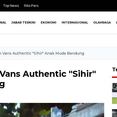
Top News
Rilis Pers
ONAL
JABAR TERKINI
EKONOMI
INTERNASIONAL
OLAHRAGA
n Vans Authentic "Sihir" Anak Muda Bandung
T
Vans Authentic "Sihir"
g