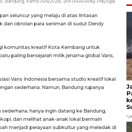
io, Bandung, Kamis (4/6/2026). (ANTARA/Ricky Prayoga)
an seluncur yang melaju di atas lintasan
 dan obrolan para seniman di sudut Dendy
agi komunitas kreatif Kota Kembang untuk
atu paling bersejarah milik jenama global Vans,
siasi Vans Indonesia bersama studio kreatif lokal
J
 dengan sederhana. Namun, Bandung rupanya
P
k
S
a sederhana, hanya ingin datang ke Bandung,
1 j
opi, dan melihat anak-anak lokal bermain
rubah menjadi perayaan subkultur yang meledak di