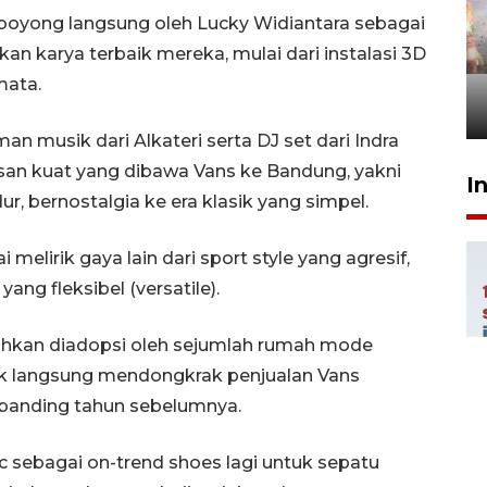
oyong langsung oleh Lucky Widiantara sebagai
Pigai: Penangkapan begal
an karya terbaik mereka, mulai dari instalasi 3D
tetap kewenangan aparat
penegak hukum
mata.
29 Juli 2026 00:31
an musik dari Alkateri serta DJ set dari Indra
an kuat yang dibawa Vans ke Bandung, yakni
I
, bernostalgia ke era klasik yang simpel.
elirik gaya lain dari sport style yang agresif,
ang fleksibel (versatile).
bahkan diadopsi oleh sejumlah rumah mode
dak langsung mendongkrak penjualan Vans
dibanding tahun sebelumnya.
c sebagai on-trend shoes lagi untuk sepatu