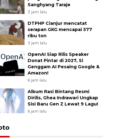
Sanghyang Taraje
3 jam lalu
DTPHP Cianjur mencatat
serapan GKG mencapai 577
ribu ton
3 jam lalu
OpenAI Siap Rilis Speaker
Donat Pintar di 2027, Si
Genggam AI Pesaing Google &
Amazon!
6 jam lalu
Album Rasi Bintang Resmi
Dirilis, Ghea Indrawari Ungkap
Sisi Baru Gen Z Lewat 9 Lagu!
6 jam lalu
oto