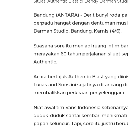
Situasi Authentic Blast di Dendy Darman Stud
Bandung (ANTARA) - Derit bunyi roda pap
berpadu hangat dengan dentuman musik
Darman Studio, Bandung, Kamis (4/6).
Suasana sore itu menjadi ruang intim b
merayakan 60 tahun perjalanan siluet sep
Authentic.
Acara bertajuk Authentic Blast yang diini
Lucas and Sons ini sejatinya dirancang
membalikkan perkiraan penyelenggara.
Niat awal tim Vans Indonesia sebenarny
duduk-duduk santai sembari menikmati k
papan seluncur. Tapi, sore itu justru be