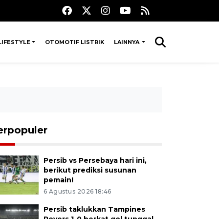
LIFESTYLE
OTOMOTIF LISTRIK
LAINNYA
erpopuler
Persib vs Persebaya hari ini,
berikut prediksi susunan
pemain!
6 Agustus 2026 18:46
Persib taklukkan Tampines