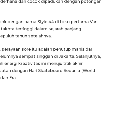
 sederhana dan cocok dipadukan dengan potongan
ahir dengan nama Style 44 di toko pertama Van
khta tertinggi dalam sejarah panjang
sepuluh tahun setelahnya.
, perayaan sore itu adalah penutup manis dari
lumnya sempat singgah di Jakarta. Selanjutnya,
nergi kreativitas ini menuju titik akhir
tepatan dengan Hari Skateboard Sedunia (World
dan Era.
Ekonomi triwulan II-2026
tumbuh 5,29 persen
2026-08-06 18:45:00