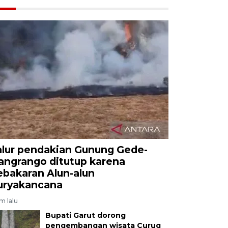
alur pendakian Gunung Gede-
angrango ditutup karena
ebakaran Alun-alun
uryakancana
am lalu
Bupati Garut dorong
pengembangan wisata Curug