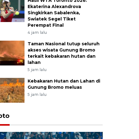
Hasil WTA Toronto 2026:
Ekaterina Alexandrova
Singkirkan Sabalenka,
Swiatek Segel Tiket
Perempat Final
4 jam lalu
Taman Nasional tutup seluruh
akses wisata Gunung Bromo
terkait kebakaran hutan dan
lahan
5 jam lalu
Kebakaran Hutan dan Lahan di
Gunung Bromo meluas
5 jam lalu
oto