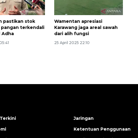
 pastikan stok
Wamentan apresiasi
 pangan terkendali
Karawang jaga areal sawah
l Adha
dari alih fungsi
05:41
25 April 2025 22:10
Terkini
Jaringan
omi
Ketentuan Penggunaan