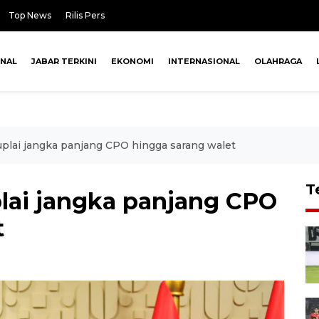
Top News
Rilis Pers
ONAL
JABAR TERKINI
EKONOMI
INTERNASIONAL
OLAHRAGA
plai jangka panjang CPO hingga sarang walet
T
lai jangka panjang CPO
t