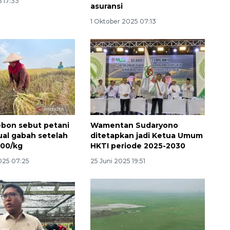
6 17:33
asuransi
1 Oktober 2025 07:13
ebon sebut petani
Wamentan Sudaryono
jual gabah setelah
ditetapkan jadi Ketua Umum
500/kg
HKTI periode 2025-2030
Layanan haji Indonesia
025 07:25
25 Juni 2025 19:51
semakin memuaskan
2026-08-08 15:00:00