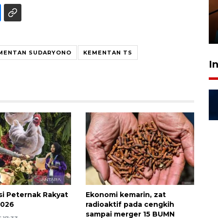
amankan tiket semifinal Piala
Presiden
29 Juli 2026 01:36
MENTAN SUDARYONO
KEMENTAN TS
I
si Peternak Rakyat
Ekonomi kemarin, zat
2026
radioaktif pada cengkih
sampai merger 15 BUMN