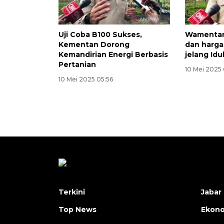
Uji Coba B100 Sukses,
Wamentan
Kementan Dorong
dan harga
Kemandirian Energi Berbasis
jelang Idu
Pertanian
10 Mei 2025 
10 Mei 2025 05:56
Terkini
Jabar 
Top News
Ekon