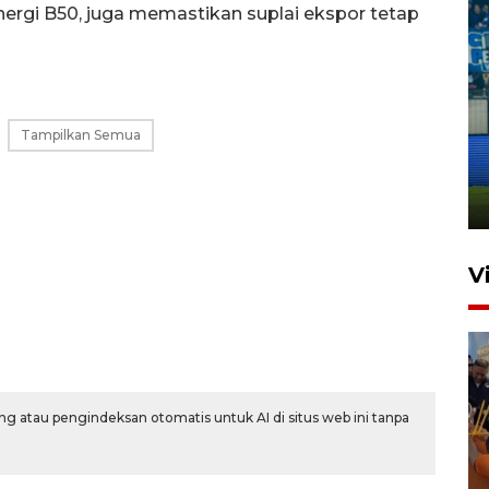
rgi B50, juga memastikan suplai ekspor tetap
Penutupan latihan bela negara
Tampilkan Semua
dan manajerial SPPI di
Balikpapan
31 Juli 2026 18:01
V
g atau pengindeksan otomatis untuk AI di situs web ini tanpa
Taklukkan DPMM FC, Persib