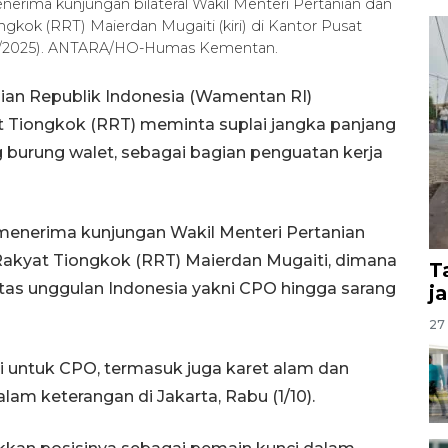
nerima kunjungan bilateral Wakil Menteri Pertanian dan
ok (RRT) Maierdan Mugaiti (kiri) di Kantor Pusat
30/9/2025). ANTARA/HO-Humas Kementan.
nian Republik Indonesia (Wamentan RI)
 Tiongkok (RRT) meminta suplai jangka panjang
g burung walet, sebagai bagian penguatan kerja
enerima kunjungan Wakil Menteri Pertanian
kyat Tiongkok (RRT) Maierdan Mugaiti, dimana
T
tas unggulan Indonesia yakni CPO hingga sarang
j
27 
i untuk CPO, termasuk juga karet alam dan
am keterangan di Jakarta, Rabu (1/10).