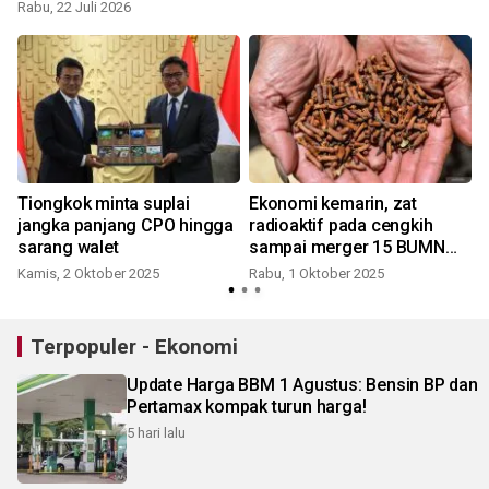
Rabu, 22 Juli 2026
Tiongkok minta suplai
Ekonomi kemarin, zat
jangka panjang CPO hingga
radioaktif pada cengkih
sarang walet
sampai merger 15 BUMN
asuransi
Kamis, 2 Oktober 2025
Rabu, 1 Oktober 2025
R
Terpopuler - Ekonomi
Update Harga BBM 1 Agustus: Bensin BP dan
Pertamax kompak turun harga!
5 hari lalu