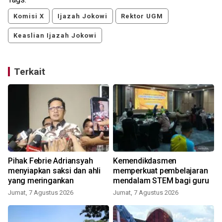
Komisi X
Ijazah Jokowi
Rektor UGM
Keaslian Ijazah Jokowi
Terkait
g
Pihak Febrie Adriansyah
Kemendikdasmen
n
menyiapkan saksi dan ahli
memperkuat pembelajaran
yang meringankan
mendalam STEM bagi guru
Jumat, 7 Agustus 2026
Jumat, 7 Agustus 2026