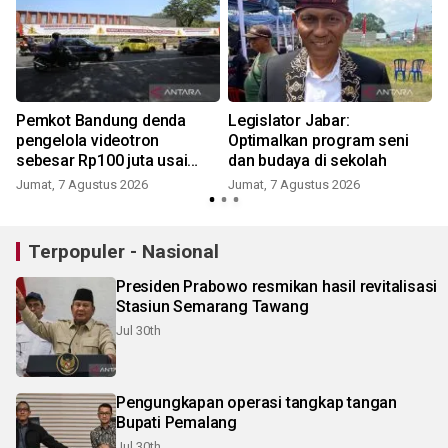
Pemkot Bandung denda
Legislator Jabar:
pengelola videotron
Optimalkan program seni
sebesar Rp100 juta usai
dan budaya di sekolah
tebang pohon Jalan Riau
Jumat, 7 Agustus 2026
Jumat, 7 Agustus 2026
Terpopuler - Nasional
Presiden Prabowo resmikan hasil revitalisasi
Stasiun Semarang Tawang
Jul 30th
Pengungkapan operasi tangkap tangan
Bupati Pemalang
Jul 30th