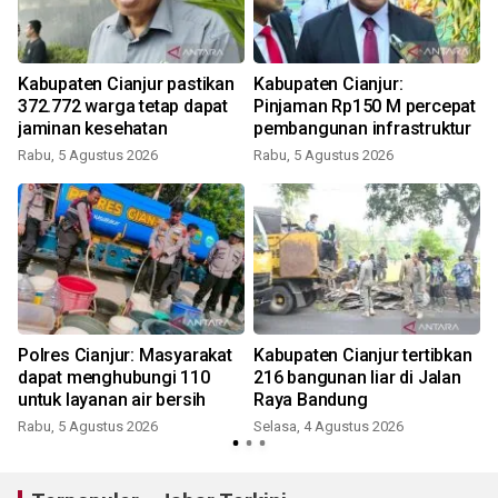
Kabupaten Cianjur pastikan
Kabupaten Cianjur:
P
372.772 warga tetap dapat
Pinjaman Rp150 M percepat
jaminan kesehatan
pembangunan infrastruktur
Rabu, 5 Agustus 2026
Rabu, 5 Agustus 2026
Polres Cianjur: Masyarakat
Kabupaten Cianjur tertibkan
dapat menghubungi 110
216 bangunan liar di Jalan
untuk layanan air bersih
Raya Bandung
Rabu, 5 Agustus 2026
Selasa, 4 Agustus 2026