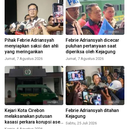
Pihak Febrie Adriansyah
Febrie Adriansyah dicecar
menyiapkan saksi dan ahli
puluhan pertanyaan saat
yang meringankan
diperiksa oleh Kejagung
Jumat, 7 Agustus 2026
Jumat, 7 Agustus 2026
S
Kejari Kota Cirebon
Febrie Adriansyah ditahan
melaksanakan putusan
Kejagung
kasasi perkara korupsi aset
Sabtu, 25 Juli 2026
J
PDP
Kamis, 6 Agustus 2026