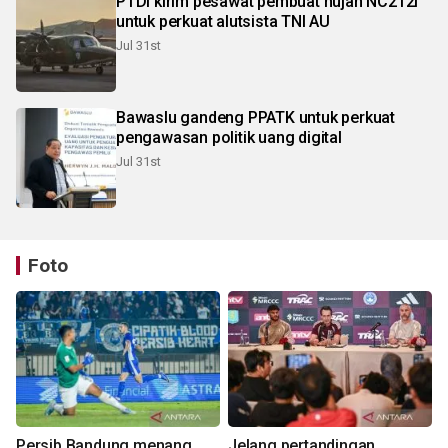
PTDI kirim pesawat pembuat hujan NC212i
untuk perkuat alutsista TNI AU
Jul 31st
Bawaslu gandeng PPATK untuk perkuat
pengawasan politik uang digital
Jul 31st
Foto
Persib Bandung menang
Jelang pertandingan