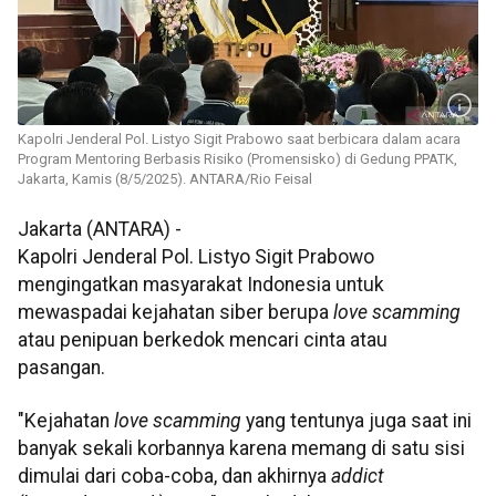
Kapolri Jenderal Pol. Listyo Sigit Prabowo saat berbicara dalam acara
Program Mentoring Berbasis Risiko (Promensisko) di Gedung PPATK,
Jakarta, Kamis (8/5/2025). ANTARA/Rio Feisal
Jakarta (ANTARA) -
Kapolri Jenderal Pol. Listyo Sigit Prabowo
mengingatkan masyarakat Indonesia untuk
mewaspadai kejahatan siber berupa
love scamming
atau penipuan berkedok mencari cinta atau
pasangan.
"Kejahatan
love scamming
yang tentunya juga saat ini
banyak sekali korbannya karena memang di satu sisi
dimulai dari coba-coba, dan akhirnya
addict