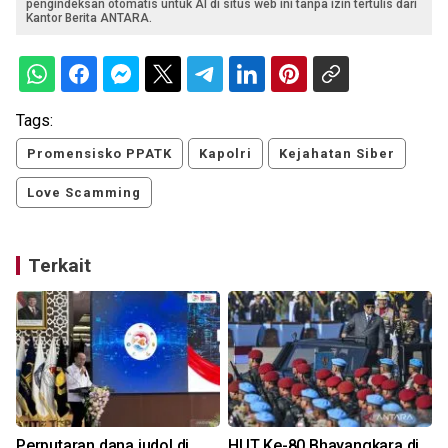
pengindeksan otomatis untuk AI di situs web ini tanpa izin tertulis dari
Kantor Berita ANTARA.
Tags:
Promensisko PPATK
Kapolri
Kejahatan Siber
Love Scamming
Terkait
Perputaran dana judol di
HUT Ke-80 Bhayangkara di