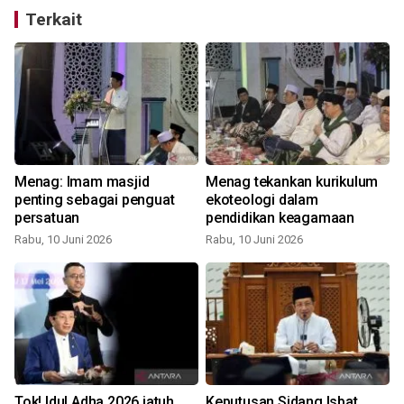
Terkait
Menag: Imam masjid
Menag tekankan kurikulum
penting sebagai penguat
ekoteologi dalam
persatuan
pendidikan keagamaan
Rabu, 10 Juni 2026
Rabu, 10 Juni 2026
S
Tok! Idul Adha 2026 jatuh
Keputusan Sidang Isbat