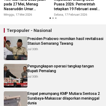
pada 27 Mei, Menag
Puasa 2026: Pemerintah
Nasaruddin Umar
tetapkan 19 Februari awal
sampaikan hasil sidang
Ramadhan
Minggu, 17 Mei 2026
Selasa, 17 Februari 2026
Isbat 1 Zulhijah 1447 H
Terpopuler - Nasional
Presiden Prabowo resmikan hasil revitalisasi
Stasiun Semarang Tawang
Jul 30th
Pengungkapan operasi tangkap tangan
Bupati Pemalang
Jul 30th
Empat penumpang KMP Mutiara Sentosa 2
Surabaya-Makassar dilaporkan meninggal
dunia