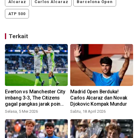
Alcaraz
Carlos Alcaraz
Barcelona Open
ATP 500
Terkait
Everton vs Manchester City
Madrid Open Berduka!
imbang 3-3, The Citizens
Carlos Alcaraz dan Novak
gagal pangkas jarak poin
Djokovic Kompak Mundur
dengan Arsenal
Selasa, 5 Mei 2026
Sabtu, 18 April 2026