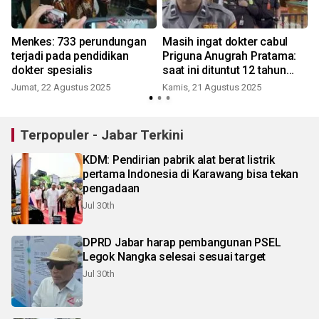
Menkes: 733 perundungan
Masih ingat dokter cabul
terjadi pada pendidikan
Priguna Anugrah Pratama:
dokter spesialis
saat ini dituntut 12 tahun
penjara
Jumat, 22 Agustus 2025
Kamis, 21 Agustus 2025
R
Terpopuler - Jabar Terkini
KDM: Pendirian pabrik alat berat listrik
pertama Indonesia di Karawang bisa tekan
pengadaan
Jul 30th
DPRD Jabar harap pembangunan PSEL
Legok Nangka selesai sesuai target
Jul 30th