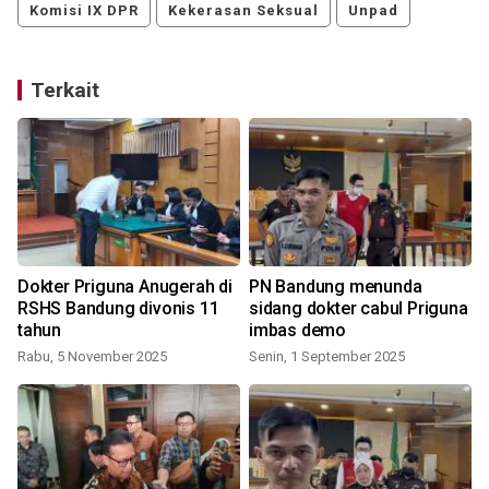
Komisi IX DPR
Kekerasan Seksual
Unpad
Terkait
Dokter Priguna Anugerah di
PN Bandung menunda
RSHS Bandung divonis 11
sidang dokter cabul Priguna
tahun
imbas demo
Rabu, 5 November 2025
Senin, 1 September 2025
K