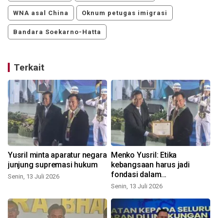
WNA asal China
Oknum petugas imigrasi
Bandara Soekarno-Hatta
Terkait
s
Yusril minta aparatur negara
Menko Yusril: Etika
junjung supremasi hukum
kebangsaan harus jadi
fondasi dalam
Senin, 13 Juli 2026
pemberantasan korupsi
Senin, 13 Juli 2026
J