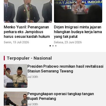
Menko Yusril: Penanganan
Dirjen Imigrasi minta jajaran
perkara eks Jampidsus
hilangkan budaya kerja lama
harus sesuai kaidah hukum
yang tak patut
J
Senin, 13 Juli 2026
Selasa, 23 Juni 2026
Terpopuler - Nasional
Presiden Prabowo resmikan hasil revitalisasi
Stasiun Semarang Tawang
Jul 30th
Pengungkapan operasi tangkap tangan
Bupati Pemalang
Jul 30th