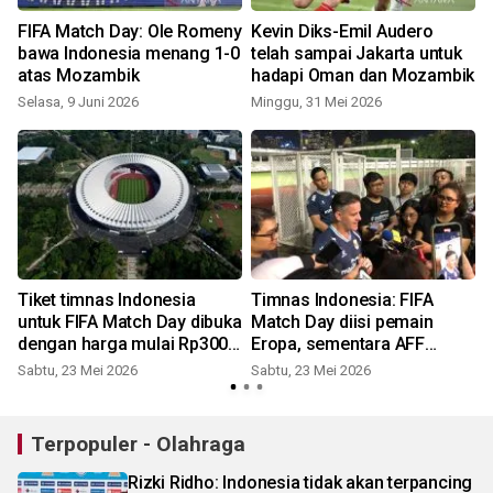
FIFA Match Day: Ole Romeny
Kevin Diks-Emil Audero
bawa Indonesia menang 1-0
telah sampai Jakarta untuk
atas Mozambik
hadapi Oman dan Mozambik
Selasa, 9 Juni 2026
Minggu, 31 Mei 2026
Tiket timnas Indonesia
Timnas Indonesia: FIFA
untuk FIFA Match Day dibuka
Match Day diisi pemain
dengan harga mulai Rp300
Eropa, sementara AFF
ribu
pemain lokal
Sabtu, 23 Mei 2026
Sabtu, 23 Mei 2026
S
Terpopuler - Olahraga
Rizki Ridho: Indonesia tidak akan terpancing