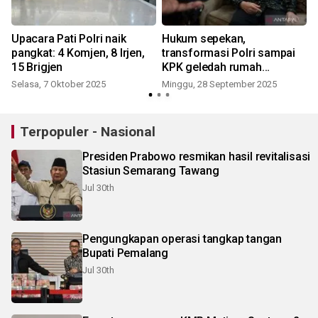
Upacara Pati Polri naik
Hukum sepekan,
pangkat: 4 Komjen, 8 Irjen,
transformasi Polri sampai
15 Brigjen
KPK geledah rumah
Gubernur Kalbar
Selasa, 7 Oktober 2025
Minggu, 28 September 2025
Terpopuler - Nasional
Presiden Prabowo resmikan hasil revitalisasi
Stasiun Semarang Tawang
Jul 30th
Pengungkapan operasi tangkap tangan
Bupati Pemalang
Jul 30th