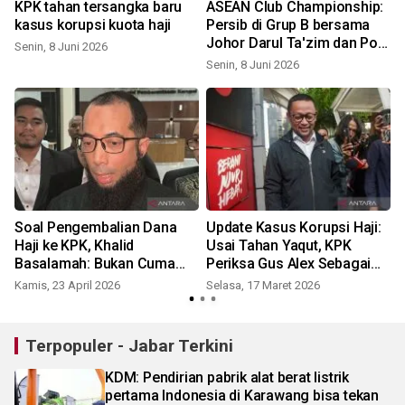
KPK tahan tersangka baru
ASEAN Club Championship:
kasus korupsi kuota haji
Persib di Grup B bersama
Johor Darul Ta'zim dan Port
Senin, 8 Juni 2026
FC
Senin, 8 Juni 2026
Soal Pengembalian Dana
Update Kasus Korupsi Haji:
Haji ke KPK, Khalid
Usai Tahan Yaqut, KPK
Basalamah: Bukan Cuma
Periksa Gus Alex Sebagai
Saya!
Tersangka Hari Ini!
Kamis, 23 April 2026
Selasa, 17 Maret 2026
Terpopuler - Jabar Terkini
KDM: Pendirian pabrik alat berat listrik
pertama Indonesia di Karawang bisa tekan