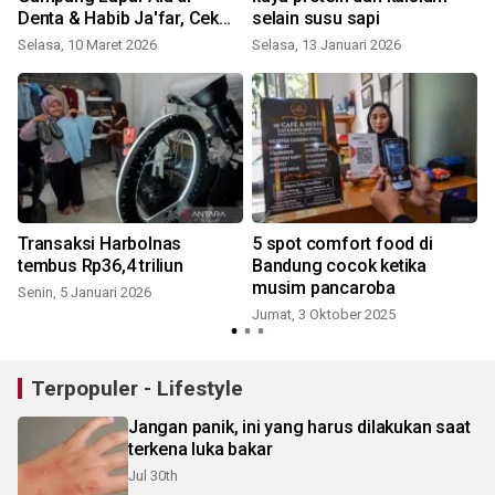
Denta & Habib Ja'far, Cek
selain susu sapi
Rahasianya!
Selasa, 10 Maret 2026
Selasa, 13 Januari 2026
n
Transaksi Harbolnas
5 spot comfort food di
tembus Rp36,4 triliun
Bandung cocok ketika
musim pancaroba
Senin, 5 Januari 2026
Jumat, 3 Oktober 2025
S
Terpopuler - Lifestyle
Jangan panik, ini yang harus dilakukan saat
terkena luka bakar
Jul 30th