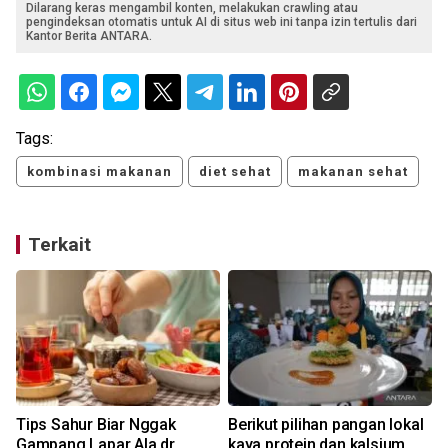
Dilarang keras mengambil konten, melakukan crawling atau
pengindeksan otomatis untuk AI di situs web ini tanpa izin tertulis dari
Kantor Berita ANTARA.
Tags:
kombinasi makanan
diet sehat
makanan sehat
Terkait
s
Tips Sahur Biar Nggak
Berikut pilihan pangan lokal
Gampang Lapar Ala dr
kaya protein dan kalsium