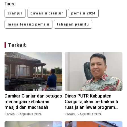
Tags:
cianjur
bawaslu cianjur
pemilu 2024
masa tenang pemilu
tahapan pemilu
Terkait
Damkar Cianjur dan petugas
Dinas PUTR Kabupaten
t
menangani kebakaran
Cianjur ajukan perbaikan 5
masjid dan madrasah
ruas jalan lewat program
IJD
Kamis, 6 Agustus 2026
Kamis, 6 Agustus 2026