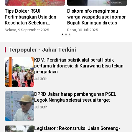
a
Tips Dokter RSUI:
Diskominfo mengimbau
Pertimbangkan Usia dan
warga waspada usai nomor
Kesehatan Sebelum
Bupati Kuningan diretas
Memulai Olahraga
Selasa, 9 September 2025
Rabu, 30 Juli 2025
J
Terpopuler - Jabar Terkini
KDM: Pendirian pabrik alat berat listrik
pertama Indonesia di Karawang bisa tekan
pengadaan
Jul 30th
DPRD Jabar harap pembangunan PSEL
Legok Nangka selesai sesuai target
Jul 30th
Legislator : Rekonstruksi Jalan Soreang-