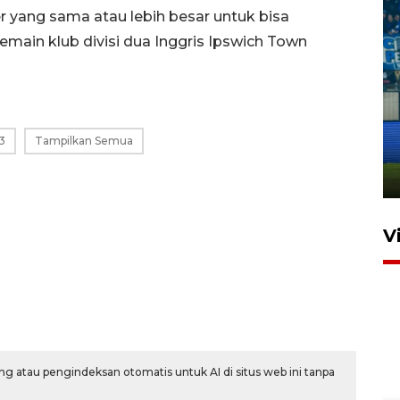
r yang sama atau lebih besar untuk bisa
ain klub divisi dua Inggris Ipswich Town
Penutupan latihan bela negara
dan manajerial SPPI di
3
Tampilkan Semua
Balikpapan
31 Juli 2026 18:01
V
g atau pengindeksan otomatis untuk AI di situs web ini tanpa