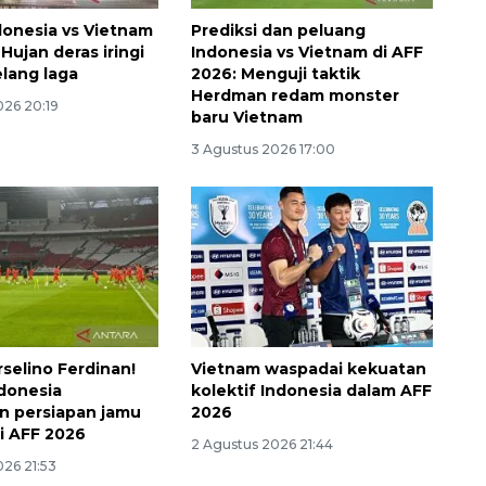
donesia vs Vietnam
Prediksi dan peluang
Hujan deras iringi
Indonesia vs Vietnam di AFF
elang laga
2026: Menguji taktik
Herdman redam monster
026 20:19
baru Vietnam
3 Agustus 2026 17:00
Waspadai penyakit saat
musim kemarau
selino Ferdinan!
Vietnam waspadai kekuatan
donesia
kolektif Indonesia dalam AFF
2026-08-05 12:00:00
n persiapan jamu
2026
i AFF 2026
2 Agustus 2026 21:44
026 21:53