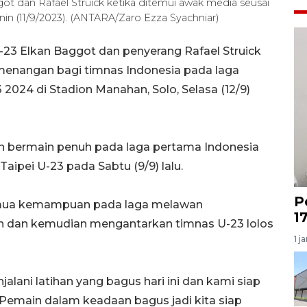
t dan Rafael Struick ketika ditemui awak media seusai
enin (11/9/2023). (ANTARA/Zaro Ezza Syachniar)
-23 Elkan Baggot dan penyerang Rafael Struick
nangan bagi timnas Indonesia pada laga
23 2024 di Stadion Manahan, Solo, Selasa (12/9)
an bermain penuh pada laga pertama Indonesia
ipei U-23 pada Sabtu (9/9) lalu.
P
emua kemampuan pada laga melawan
1
 dan kemudian mengantarkan timnas U-23 lolos
1 j
lani latihan yang bagus hari ini dan kami siap
 Pemain dalam keadaan bagus jadi kita siap