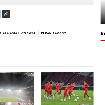
Pigai: Penangkapan begal
tetap kewenangan aparat
penegak hukum
29 Juli 2026 00:31
I
PIALA ASIA U-23 2024
ELKAN BAGGOT