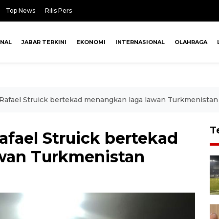
Top News
Rilis Pers
ONAL
JABAR TERKINI
EKONOMI
INTERNASIONAL
OLAHRAGA
Rafael Struick bertekad menangkan laga lawan Turkmenistan
T
fael Struick bertekad
wan Turkmenistan