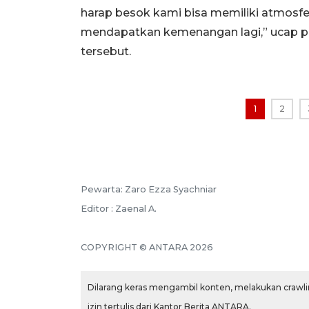
harap besok kami bisa memiliki atmosfe
mendapatkan kemenangan lagi,” ucap pem
tersebut.
1
2
Pewarta: Zaro Ezza Syachniar
Editor : Zaenal A.
COPYRIGHT © ANTARA 2026
Dilarang keras mengambil konten, melakukan crawlin
izin tertulis dari Kantor Berita ANTARA.