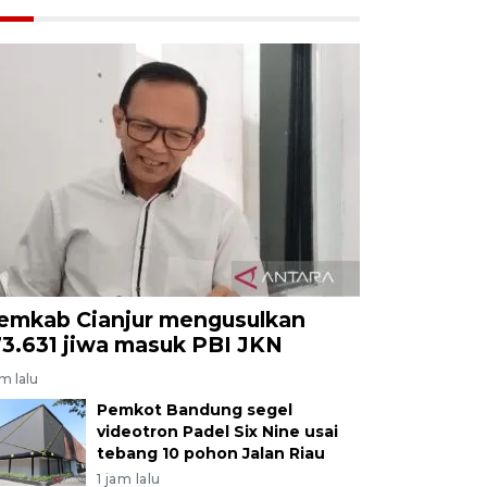
emkab Cianjur mengusulkan
73.631 jiwa masuk PBI JKN
am lalu
Pemkot Bandung segel
videotron Padel Six Nine usai
tebang 10 pohon Jalan Riau
1 jam lalu