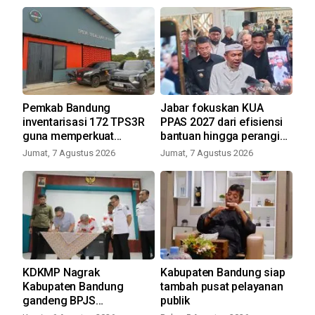
Pemkab Bandung
Jabar fokuskan KUA
Du
r
inventarisasi 172 TPS3R
PPAS 2027 dari efisiensi
Ra
kan
guna memperkuat
bantuan hingga perangi
be
pengelolaan sampah
Tramadol
ke
Jumat, 7 Agustus 2026
Jumat, 7 Agustus 2026
Rab
KDKMP Nagrak
Kabupaten Bandung siap
Ka
ana
Kabupaten Bandung
tambah pusat pelayanan
pe
gandeng BPJS
publik
rib
Ketenagakerjaan untuk
hu