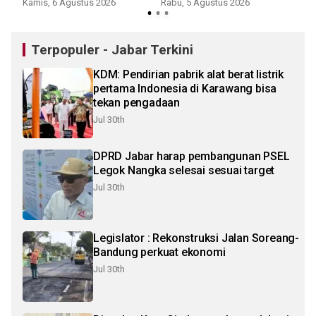
Kamis, 6 Agustus 2026
Rabu, 5 Agustus 2026
Sel
lindungi 3.005 anggota
Terpopuler - Jabar Terkini
KDM: Pendirian pabrik alat berat listrik
pertama Indonesia di Karawang bisa
tekan pengadaan
Jul 30th
DPRD Jabar harap pembangunan PSEL
Legok Nangka selesai sesuai target
Jul 30th
Legislator : Rekonstruksi Jalan Soreang-
Bandung perkuat ekonomi
Jul 30th