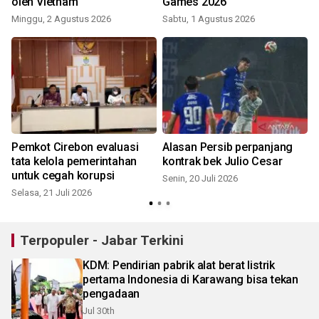
oleh Vietnam
Games 2026
Minggu, 2 Agustus 2026
Sabtu, 1 Agustus 2026
R
Pemkot Cirebon evaluasi
Alasan Persib perpanjang
tata kelola pemerintahan
kontrak bek Julio Cesar
untuk cegah korupsi
Senin, 20 Juli 2026
Selasa, 21 Juli 2026
J
Terpopuler - Jabar Terkini
KDM: Pendirian pabrik alat berat listrik
pertama Indonesia di Karawang bisa tekan
pengadaan
Jul 30th