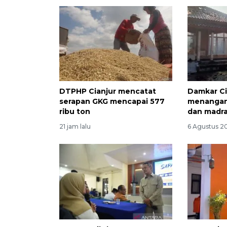
DTPHP Cianjur mencatat
Damkar Ci
serapan GKG mencapai 577
menangani
ribu ton
dan madr
21 jam lalu
6 Agustus 2