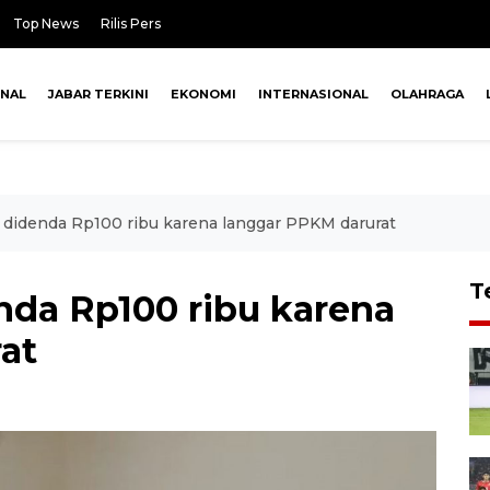
Top News
Rilis Pers
ONAL
JABAR TERKINI
EKONOMI
INTERNASIONAL
OLAHRAGA
r didenda Rp100 ribu karena langgar PPKM darurat
T
nda Rp100 ribu karena
at