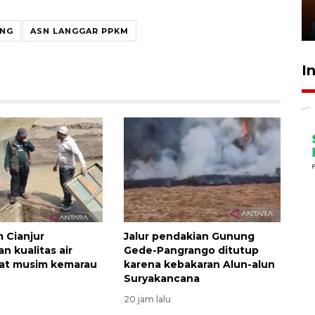
Presiden
29 Juli 2026 01:36
ING
ASN LANGGAR PPKM
I
 Cianjur
Jalur pendakian Gunung
n kualitas air
Gede-Pangrango ditutup
aat musim kemarau
karena kebakaran Alun-alun
Suryakancana
20 jam lalu