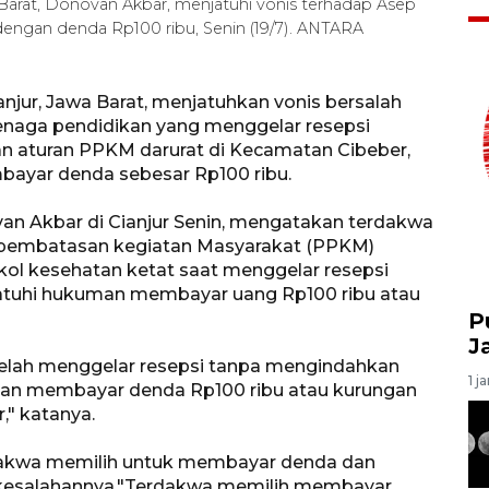
Barat, Donovan Akbar, menjatuhi vonis terhadap Asep
engan denda Rp100 ribu, Senin (19/7). ANTARA
anjur, Jawa Barat, menjatuhkan vonis bersalah
enaga pendidikan yang menggelar resepsi
n aturan PPKM darurat di Kecamatan Cibeber,
ayar denda sebesar Rp100 ribu.
an Akbar di Cianjur Senin, mengatakan terdakwa
 pembatasan kegiatan Masyarakat (PPKM)
ol kesehatan ketat saat menggelar resepsi
ijatuhi hukuman membayar uang Rp100 ribu atau
P
J
telah menggelar resepsi tanpa mengindahkan
1 j
man membayar denda Rp100 ribu atau kurungan
," katanya.
dakwa memilih untuk membayar denda dan
i kesalahannya."Terdakwa memilih membayar