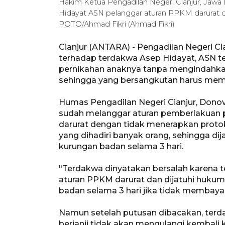
Hakim Ketua Pengadilan Negeri Cianjur, Jawa 
Hidayat ASN pelanggar aturan PPKM darurat d
POTO/Ahmad Fikri (Ahmad Fikri)
Cianjur (ANTARA) - Pengadilan Negeri Ci
terhadap terdakwa Asep Hidayat, ASN t
pernikahan anaknya tanpa mengindahka
sehingga yang bersangkutan harus memb
Humas Pengadilan Negeri Cianjur, Donov
sudah melanggar aturan pemberlakuan
darurat dengan tidak menerapkan protok
yang dihadiri banyak orang, sehingga d
kurungan badan selama 3 hari.
"Terdakwa dinyatakan bersalah karena 
aturan PPKM darurat dan dijatuhi huku
badan selama 3 hari jika tidak membayar
Namun setelah putusan dibacakan, ter
berjanji tidak akan mengulangi kembal