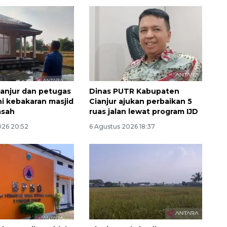
anjur dan petugas
Dinas PUTR Kabupaten
 kebakaran masjid
Cianjur ajukan perbaikan 5
asah
ruas jalan lewat program IJD
026 20:52
6 Agustus 2026 18:37
Awas penipuan berbasis AI
2026-08-07 13:45:00