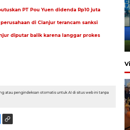
putuskan PT Pou Yuen didenda Rp10 juta
perusahaan di Cianjur terancam sanksi
Penutupan latihan bela negara
dan manajerial SPPI di
jur diputar balik karena langgar prokes
Balikpapan
31 Juli 2026 18:01
V
g atau pengindeksan otomatis untuk AI di situs web ini tanpa
Taklukkan DPMM FC, Persib
amankan tiket semifinal Piala