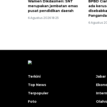
Wamen Dikdasmen: SNT
BPBD Cian
merupakan jembatan emas
ada kerus
pusat pendidikan daerah
disebabk
Panganda
6 Agustus 2026 18:25
6 Agustus 2
Terkini
Jabar 
Top News
Ekon
Terpopuler
Inter
Foto
Olahr