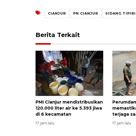
CIANJUR
PN CIANJUR
SIDANG TIPIR
Berita Terkait
PMI Cianjur mendistribusikan
Perumdam
120.000 liter air ke 5.393 jiwa
memastika
di 6 kecamatan
terjaga s
17 jam lalu
17 jam lalu