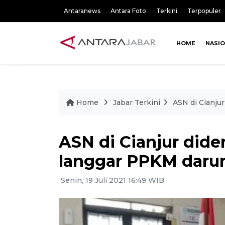
Antaranews
Antara Foto
Terkini
Terpopuler
HOME
NASI
Home
Jabar Terkini
ASN di Cianju
ASN di Cianjur dide
langgar PPKM darur
Senin, 19 Juli 2021 16:49 WIB