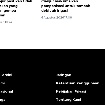
jur pastikan tidak
Cianjur maksimalkan
akan yang
pompanisasi untuk tambah
an gempa
debit air irigasi
ran
6 Agustus 2026 17:08
026 18:24
Terkini
Jaringan
omi
Ketentuan Penggunaan
nasional
Kebijakan Privasi
aga
Tentang Kami