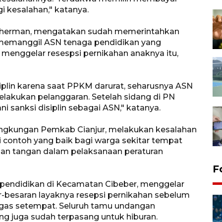
i kesalahan," katanya.
 Suherman, mengatakan sudah memerintahkan
uk memanggil ASN tenaga pendidikan yang
menggelar resespsi pernikahan anaknya itu,
siplin karena saat PPKM darurat, seharusnya ASN
lakukan pelanggaran. Setelah sidang di PN
i sanksi disiplin sebagai ASN," katanya.
lingkungan Pemkab Cianjur, melakukan kesalahan
 contoh yang baik bagi warga sekitar tempat
gan tangan dalam pelaksanaan peraturan
F
 pendidikan di Kecamatan Cibeber, menggelar
r-besaran layaknya resepsi pernikahan sebelum
gas setempat. Seluruh tamu undangan
ng juga sudah terpasang untuk hiburan.