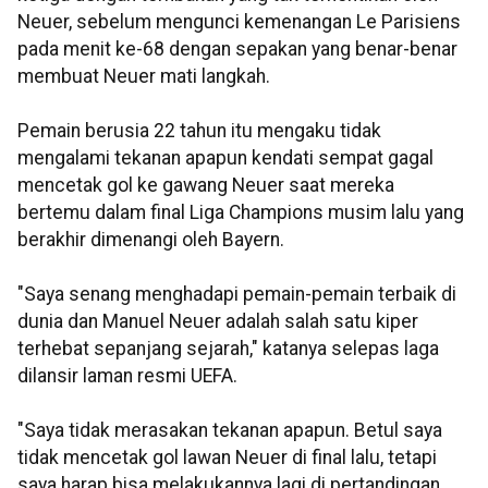
Neuer, sebelum mengunci kemenangan Le Parisiens
pada menit ke-68 dengan sepakan yang benar-benar
membuat Neuer mati langkah.
Pemain berusia 22 tahun itu mengaku tidak
mengalami tekanan apapun kendati sempat gagal
mencetak gol ke gawang Neuer saat mereka
bertemu dalam final Liga Champions musim lalu yang
berakhir dimenangi oleh Bayern.
"Saya senang menghadapi pemain-pemain terbaik di
dunia dan Manuel Neuer adalah salah satu kiper
terhebat sepanjang sejarah," katanya selepas laga
dilansir laman resmi UEFA.
"Saya tidak merasakan tekanan apapun. Betul saya
tidak mencetak gol lawan Neuer di final lalu, tetapi
saya harap bisa melakukannya lagi di pertandingan