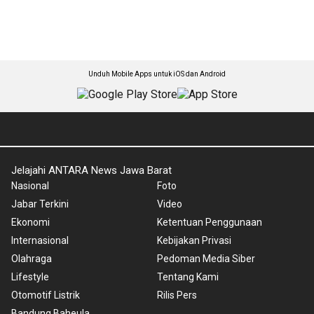
Unduh Mobile Apps untuk iOS dan Android
Jelajahi ANTARA News Jawa Barat
Nasional
Foto
Jabar Terkini
Video
Ekonomi
Ketentuan Penggunaan
Internasional
Kebijakan Privasi
Olahraga
Pedoman Media Siber
Lifestyle
Tentang Kami
Otomotif Listrik
Rilis Pers
Bandung Baheula