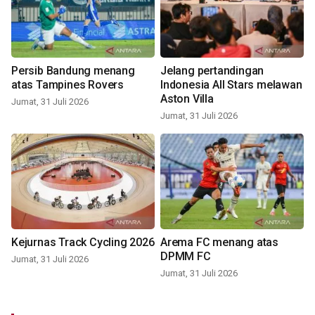
Persib Bandung menang
Jelang pertandingan
atas Tampines Rovers
Indonesia All Stars melawan
Aston Villa
Jumat, 31 Juli 2026
Jumat, 31 Juli 2026
Kejurnas Track Cycling 2026
Arema FC menang atas
DPMM FC
Jumat, 31 Juli 2026
Jumat, 31 Juli 2026