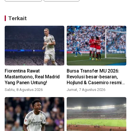
Terkait
Fiorentina Rawat
Bursa Transfer MU 2026:
Mastantuono, Real Madrid
Revolusi besar-besaran,
Yang Panen Untung!
Hojlund & Casemiro resmi
didepak!
Sabtu, 8 Agustus 2026
Jumat, 7 Agustus 2026
S