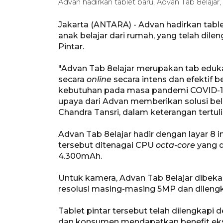
Advan hadirkan tablet baru, Advan Tab 8elajar,
Jakarta (ANTARA) - Advan hadirkan table
anak belajar dari rumah, yang telah dile
Pintar.
"Advan Tab 8elajar merupakan tab eduka
secara
online
secara intens dan efektif 
kebutuhan pada masa pandemi COVID-19 s
upaya dari Advan memberikan solusi bela
Chandra Tansri, dalam keterangan tertuli
Advan Tab 8elajar hadir dengan layar 8 i
tersebut ditenagai CPU
octa-core
yang d
4.300mAh.
Untuk kamera, Advan Tab 8elajar dibeka
resolusi masing-masing 5MP dan dilen
Tablet pintar tersebut telah dilengkapi
dan konsumen mendapatkan benefit eksk