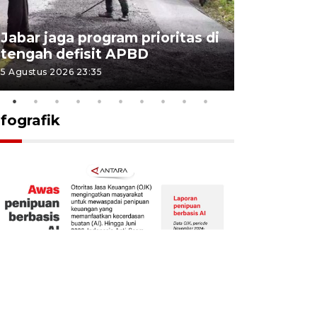
KSP past
Jabar jaga program prioritas di
Sekolah 
tengah defisit APBD
dimulai
5 Agustus 2026 23:35
5 Agustus 202
nfografik