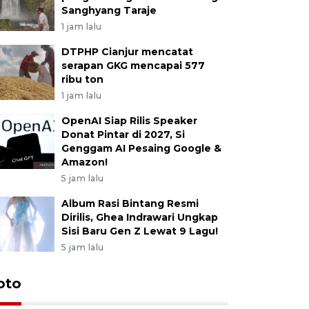
Sanghyang Taraje
1 jam lalu
DTPHP Cianjur mencatat
serapan GKG mencapai 577
ribu ton
1 jam lalu
OpenAI Siap Rilis Speaker
Donat Pintar di 2027, Si
Genggam AI Pesaing Google &
Amazon!
5 jam lalu
Album Rasi Bintang Resmi
Dirilis, Ghea Indrawari Ungkap
Sisi Baru Gen Z Lewat 9 Lagu!
5 jam lalu
oto