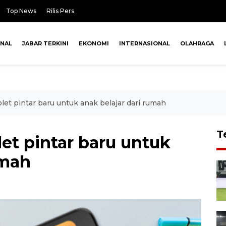
Top News
Rilis Pers
ONAL
JABAR TERKINI
EKONOMI
INTERNASIONAL
OLAHRAGA
let pintar baru untuk anak belajar dari rumah
T
et pintar baru untuk
umah