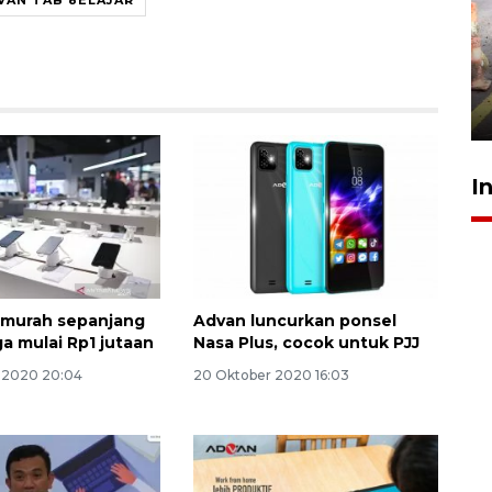
Pigai: Penangkapan begal
tetap kewenangan aparat
penegak hukum
29 Juli 2026 00:31
I
l murah sepanjang
Advan luncurkan ponsel
ga mulai Rp1 jutaan
Nasa Plus, cocok untuk PJJ
 2020 20:04
20 Oktober 2020 16:03