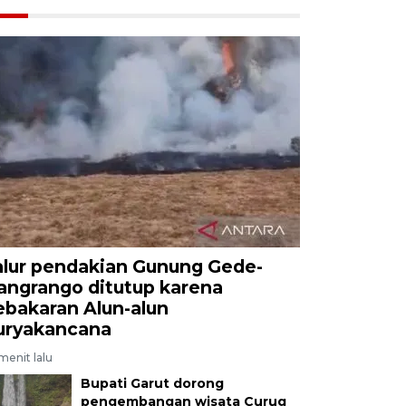
alur pendakian Gunung Gede-
angrango ditutup karena
ebakaran Alun-alun
uryakancana
menit lalu
Bupati Garut dorong
pengembangan wisata Curug