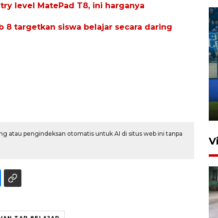
try level MatePad T8, ini harganya
 8 targetkan siswa belajar secara daring
Penutupan latihan bela negara
dan manajerial SPPI di
Balikpapan
31 Juli 2026 18:01
g atau pengindeksan otomatis untuk AI di situs web ini tanpa
V
VAN TAB 8ELAJAR