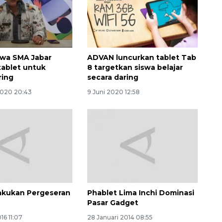
swa SMA Jabar
ADVAN luncurkan tablet Tab
tablet untuk
8 targetkan siswa belajar
ring
secara daring
2020 20:43
9 Juni 2020 12:58
Ekspedisi Rupiah Berdaulat
2026 sambangi Papua
akukan Pergeseran
Phablet Lima Inchi Dominasi
2026-08-06 13:15:00
Pasar Gadget
16 11:07
28 Januari 2014 08:55