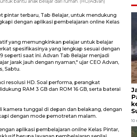
 untuk bantu anak belajar dari rumah. (HO/Advan)
t pintar terbaru, Tab 8elajar, untuk mendukung
ngkapi dengan aplikasi pembelajaran online Kelas
tif yang memungkinkan pelajar untuk belajar
berkat spesifikasinya yang lengkap sesuai dengan
eperti saat ini. Advan Tab 8elajar menjadi
jar jarak jauh dengan nyaman," ujar CEO Advan,
s, Sabtu.
nci resolusi HD. Soal performa, perangkat
idukung RAM 3 GB dan ROM 16 GB, serta baterai
J
P
k
li kamera tunggal di depan dan belakang, dengan
S
gkapi dengan mode pemotretan malam.
10 
 dengan aplikasi pembelajaran
online
Kelas Pintar,
lusif berupa layanan pembelajaran senilai