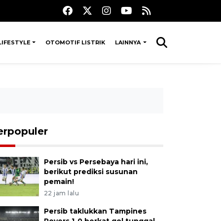
LIFESTYLE
OTOMOTIF LISTRIK
LAINNYA
erpopuler
Persib vs Persebaya hari ini,
berikut prediksi susunan
pemain!
22 jam lalu
Persib taklukkan Tampines