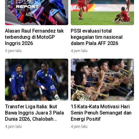
Alasan Raul Fernandez tak
PSSI evaluasi total
terbendung di MotoGP
kegagalan tim nasional
Inggris 2026
dalam Piala AFF 2026
3 jam lalu
4 jam lalu
Transfer Liga Italia: Ikut
15 Kata-Kata Motivasi Hari
Bawa Inggris Juara 3 Piala
Senin Penuh Semangat dan
Dunia 2026, Chalobah
Energi Positif
Resmi Gabung Como 1907
4 jam lalu
4 jam lalu