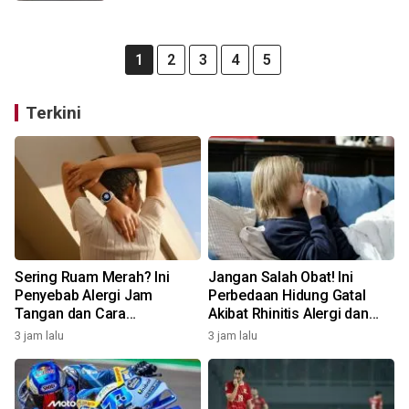
1
2
3
4
5
Terkini
Sering Ruam Merah? Ini
Jangan Salah Obat! Ini
Penyebab Alergi Jam
Perbedaan Hidung Gatal
Tangan dan Cara
Akibat Rhinitis Alergi dan
Mengatasinya
Pilek Infeksi
3 jam lalu
3 jam lalu