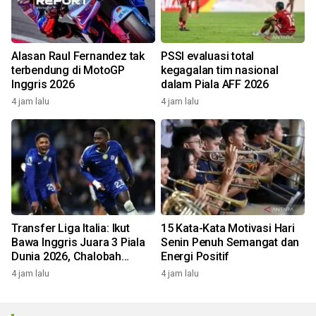
Alasan Raul Fernandez tak
PSSI evaluasi total
terbendung di MotoGP
kegagalan tim nasional
Inggris 2026
dalam Piala AFF 2026
4 jam lalu
4 jam lalu
Transfer Liga Italia: Ikut
15 Kata-Kata Motivasi Hari
Bawa Inggris Juara 3 Piala
Senin Penuh Semangat dan
Dunia 2026, Chalobah
Energi Positif
Resmi Gabung Como 1907
4 jam lalu
4 jam lalu