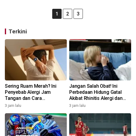
1
2
3
Terkini
Sering Ruam Merah? Ini
Jangan Salah Obat! Ini
Penyebab Alergi Jam
Perbedaan Hidung Gatal
Tangan dan Cara
Akibat Rhinitis Alergi dan
Mengatasinya
Pilek Infeksi
3 jam lalu
3 jam lalu