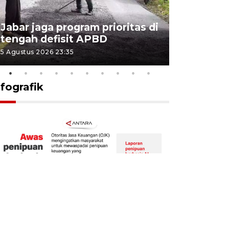
KSP past
Jabar jaga program prioritas di
Sekolah 
tengah defisit APBD
dimulai
5 Agustus 2026 23:35
5 Agustus 202
nfografik