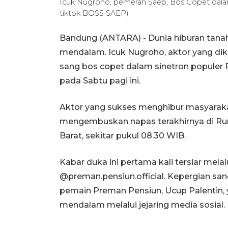
Icuk Nugroho, pemeran Saep, Bos Copet dala
tiktok BOSS SAEP)
Bandung (ANTARA) - Dunia hiburan tanah
mendalam. Icuk Nugroho, aktor yang dike
sang bos copet dalam sinetron populer 
pada Sabtu pagi ini.
Aktor yang sukses menghibur masyarakat
mengembuskan napas terakhirnya di Rum
Barat, sekitar pukul 08.30 WIB.
Kabar duka ini pertama kali tersiar mel
@preman.pensiun.official. Kepergian san
pemain Preman Pensiun, Ucup Palentin
mendalam melalui jejaring media sosial.