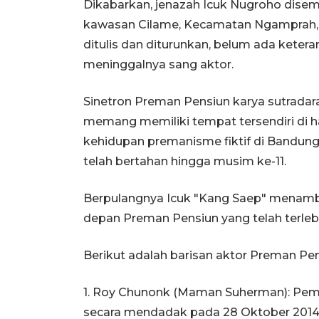
Dikabarkan, jenazah Icuk Nugroho dise
kawasan Cilame, Kecamatan Ngamprah, K
ditulis dan diturunkan, belum ada kete
meninggalnya sang aktor.
Sinetron Preman Pensiun karya sutradara
memang memiliki tempat tersendiri di h
kehidupan premanisme fiktif di Bandung m
telah bertahan hingga musim ke-11.
Berpulangnya Icuk "Kang Saep" menamba
depan Preman Pensiun yang telah terle
Berikut adalah barisan aktor Preman Pens
1. Roy Chunonk (Maman Suherman): Peme
secara mendadak pada 28 Oktober 2014