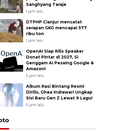
Sanghyang Taraje
1 jam lalu
DTPHP Cianjur mencatat
serapan GKG mencapai 577
ribu ton
1 jam lalu
OpenAI Siap Rilis Speaker
Donat Pintar di 2027, Si
Genggam AI Pesaing Google &
Amazon!
5 jam lalu
Album Rasi Bintang Resmi
Dirilis, Ghea Indrawari Ungkap
Sisi Baru Gen Z Lewat 9 Lagu!
5 jam lalu
oto