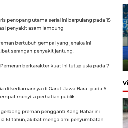
aris penopang utama serial ini berpulang pada 15
kasi penyakit asam lambung.
Penutupan latihan bela negara
 preman bertubuh gempal yang jenaka ini
dan manajerial SPPI di
ibat serangan penyakit jantung.
Balikpapan
31 Juli 2026 18:01
meran berkarakter kuat ini tutup usia pada 7
V
ia di kediamannya di Garut, Jawa Barat pada 6
empat menyita perhatian publik.
 gerbong preman pengganti Kang Bahar ini
sia 61 tahun, akibat mengalami penyumbatan