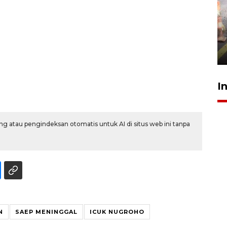
Pigai: Penangkapan begal
tetap kewenangan aparat
penegak hukum
29 Juli 2026 00:31
I
g atau pengindeksan otomatis untuk AI di situs web ini tanpa
N
SAEP MENINGGAL
ICUK NUGROHO