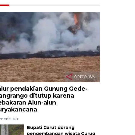
alur pendakian Gunung Gede-
angrango ditutup karena
ebakaran Alun-alun
uryakancana
menit lalu
Bupati Garut dorong
pengembangan wisata Curug