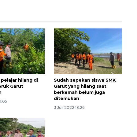
pelajar hilang di
Sudah sepekan siswa SMK
eruk Garut
Garut yang hilang saat
n
berkemah belum juga
ditemukan
1:05
Ekspedisi Rupiah Berdaulat
3 Juli 2022 18:26
2026 sambangi Papua
2026-08-06 13:15:00