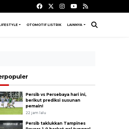
LIFESTYLE
OTOMOTIF LISTRIK
LAINNYA
erpopuler
Persib vs Persebaya hari ini,
berikut prediksi susunan
pemain!
22 jam lalu
Persib taklukkan Tampines