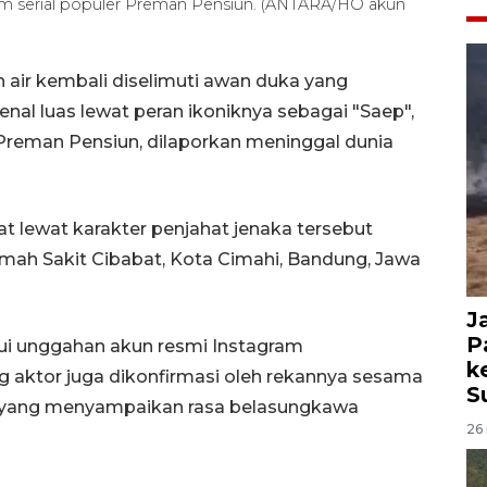
m serial populer Preman Pensiun. (ANTARA/HO akun
 air kembali diselimuti awan duka yang
nal luas lewat peran ikoniknya sebagai "Saep",
Preman Pensiun, dilaporkan meninggal dunia
 lewat karakter penjahat jenaka tersebut
ah Sakit Cibabat, Kota Cimahi, Bandung, Jawa
J
P
alui unggahan akun resmi Instagram
k
g aktor juga dikonfirmasi oleh rekannya sesama
S
, yang menyampaikan rasa belasungkawa
26 