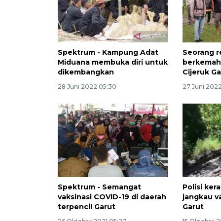
Spektrum - Kampung Adat
Seorang r
Miduana membuka diri untuk
berkemah 
dikembangkan
Cijeruk G
28 Juni 2022 05:30
27 Juni 2022
Spektrum - Semangat
Polisi ker
vaksinasi COVID-19 di daerah
jangkau va
terpencil Garut
Garut