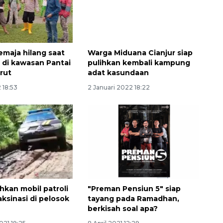
emaja hilang saat
Warga Miduana Cianjur siap
di kawasan Pantai
pulihkan kembali kampung
arut
adat kasundaan
 18:53
2 Januari 2022 18:22
ahkan mobil patroli
"Preman Pensiun 5" siap
ksinasi di pelosok
tayang pada Ramadhan,
berkisah soal apa?