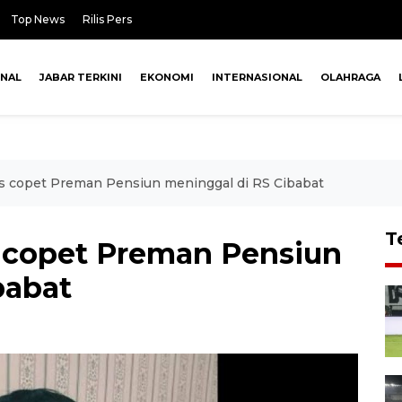
Top News
Rilis Pers
ONAL
JABAR TERKINI
EKONOMI
INTERNASIONAL
OLAHRAGA
s copet Preman Pensiun meninggal di RS Cibabat
T
 copet Preman Pensiun
babat