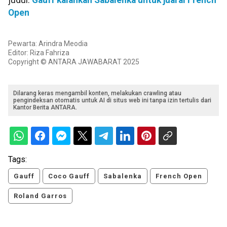
judul:
Gauff kalahkan Sabalenka untuk juarai French
Open
Pewarta: Arindra Meodia
Editor: Riza Fahriza
Copyright © ANTARA JAWABARAT 2025
Dilarang keras mengambil konten, melakukan crawling atau
pengindeksan otomatis untuk AI di situs web ini tanpa izin tertulis dari
Kantor Berita ANTARA.
Tags:
Gauff
Coco Gauff
Sabalenka
French Open
Roland Garros