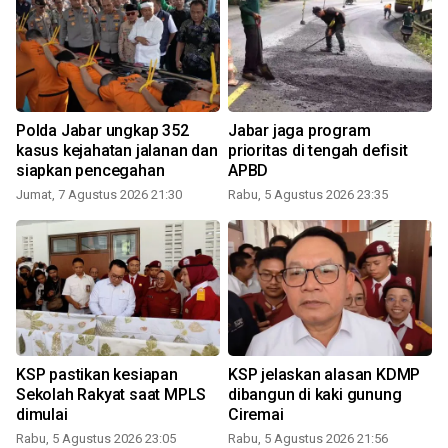
Polda Jabar ungkap 352
Jabar jaga program
n
kasus kejahatan jalanan dan
prioritas di tengah defisit
siapkan pencegahan
APBD
Jumat, 7 Agustus 2026 21:30
Rabu, 5 Agustus 2026 23:35
KSP pastikan kesiapan
KSP jelaskan alasan KDMP
Sekolah Rakyat saat MPLS
dibangun di kaki gunung
dimulai
Ciremai
Rabu, 5 Agustus 2026 23:05
Rabu, 5 Agustus 2026 21:56
K