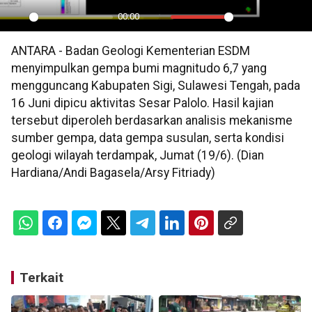
00:00
Play
Mute
Settings
PIP
En
ANTARA - Badan Geologi Kementerian ESDM
ful
menyimpulkan gempa bumi magnitudo 6,7 yang
mengguncang Kabupaten Sigi, Sulawesi Tengah, pada
16 Juni dipicu aktivitas Sesar Palolo. Hasil kajian
tersebut diperoleh berdasarkan analisis mekanisme
sumber gempa, data gempa susulan, serta kondisi
geologi wilayah terdampak, Jumat (19/6). (Dian
Hardiana/Andi Bagasela/Arsy Fitriady)
Terkait