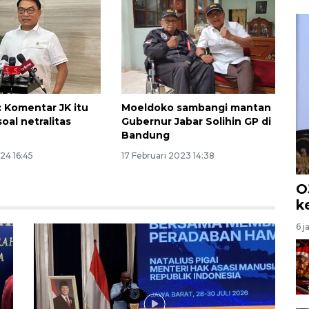
 Komentar JK itu
Moeldoko sambangi mantan
soal netralitas
Gubernur Jabar Solihin GP di
Bandung
024 16:45
17 Februari 2023 14:38
O
k
6 j