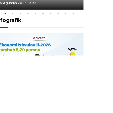
5 Agustus 2026 23:35
5 Agustus 202
nfografik