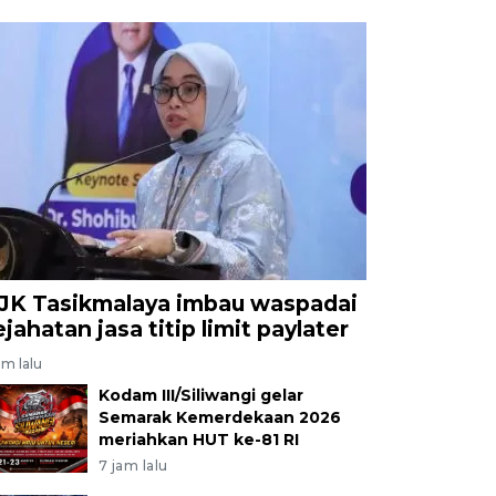
JK Tasikmalaya imbau waspadai
ejahatan jasa titip limit paylater
am lalu
Kodam III/Siliwangi gelar
Semarak Kemerdekaan 2026
meriahkan HUT ke-81 RI
7 jam lalu