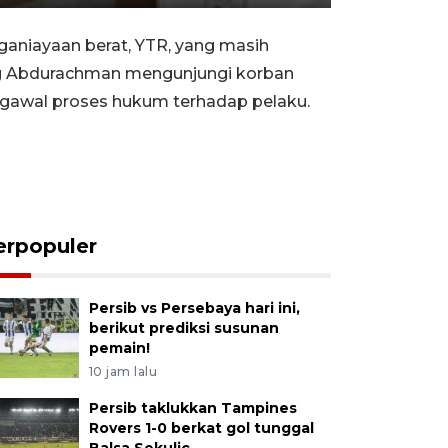
Rewind
Forward
Settings
PIP
Enter
10s
10s
fullscreen
niayaan berat, YTR, yang masih
ng Abdurachman mengunjungi korban
ngawal proses hukum terhadap pelaku.
erpopuler
Persib vs Persebaya hari ini,
berikut prediksi susunan
pemain!
10 jam lalu
Persib taklukkan Tampines
Rovers 1-0 berkat gol tunggal