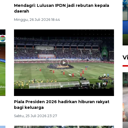
Mendagri: Lulusan IPDN jadi rebutan kepala
daerah
Penutupan latihan bela negara
Minggu, 26 Juli 2026 18:44
dan manajerial SPPI di
Balikpapan
31 Juli 2026 18:01
V
Piala Presiden 2026 hadirkan hiburan rakyat
bagi keluarga
Pigai: Penangkapan begal
Sabtu, 25 Juli 2026 23:27
tetap kewenangan aparat
penegak hukum