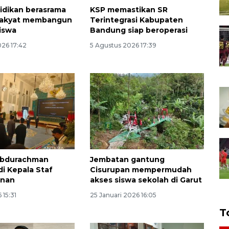
idikan berasrama
KSP memastikan SR
Rakyat membangun
Terintegrasi Kabupaten
siswa
Bandung siap beroperasi
026 17:42
5 Agustus 2026 17:39
bdurachman
Jembatan gantung
adi Kepala Staf
Cisurupan mempermudah
enan
akses siswa sekolah di Garut
 15:31
25 Januari 2026 16:05
T