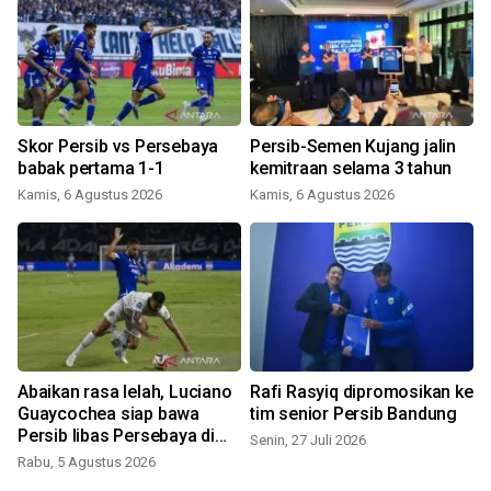
Skor Persib vs Persebaya
Persib-Semen Kujang jalin
babak pertama 1-1
kemitraan selama 3 tahun
Kamis, 6 Agustus 2026
Kamis, 6 Agustus 2026
J
Abaikan rasa lelah, Luciano
Rafi Rasyiq dipromosikan ke
Guaycochea siap bawa
tim senior Persib Bandung
Persib libas Persebaya di
Senin, 27 Juli 2026
final Piala Presiden!
Rabu, 5 Agustus 2026
S