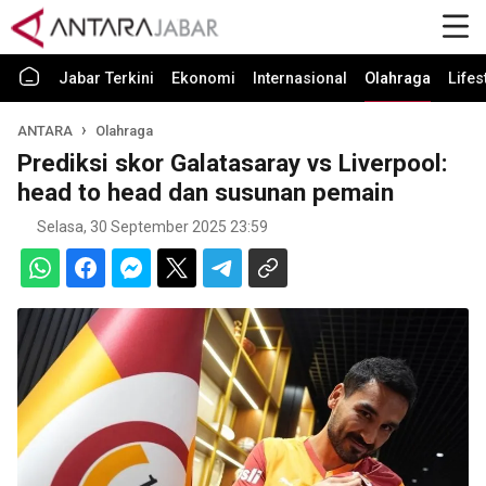
Jabar Terkini
Ekonomi
Internasional
Olahraga
Lifes
ANTARA
Olahraga
Prediksi skor Galatasaray vs Liverpool:
head to head dan susunan pemain
Selasa, 30 September 2025 23:59