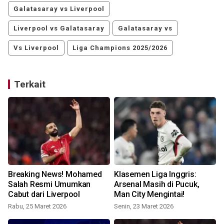
Galatasaray vs Liverpool
Liverpool vs Galatasaray
Galatasaray vs
Vs Liverpool
Liga Champions 2025/2026
Terkait
Breaking News! Mohamed
Klasemen Liga Inggris:
Salah Resmi Umumkan
Arsenal Masih di Pucuk,
Cabut dari Liverpool
Man City Mengintai!
Rabu, 25 Maret 2026
Senin, 23 Maret 2026