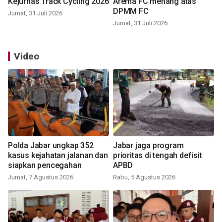
Kejurnas Track Cycling 2026
Arema FC menang atas
DPMM FC
Jumat, 31 Juli 2026
Jumat, 31 Juli 2026
Video
Polda Jabar ungkap 352
Jabar jaga program
kasus kejahatan jalanan dan
prioritas di tengah defisit
siapkan pencegahan
APBD
Jumat, 7 Agustus 2026
Rabu, 5 Agustus 2026