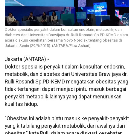
Dokter spesialis penyakit dalam konsultan endokrin, metabolik, dan
diabetes dari Universitas Brawijaya dr. Rulli Rosandi Sp.PD-KEMD dalam
acara diskusi kesehatan bersama Novo Nordisk tentang obesitas di
Jakarta, Senin (29/9/2025). (ANTARA/Fitra Ashari)
Jakarta (ANTARA) -
Dokter spesialis penyakit dalam konsultan endokrin,
metabolik, dan diabetes dari Universitas Brawijaya dr.
Rulli Rosandi Sp.PD-KEMD mengatakan obesitas yang
tidak tertangani dapat menjadi pintu masuk berbagai
penyakit metabolik lainnya yang dapat menurunkan
kualitas hidup.
"Obesitas ini adalah pintu masuk ke penyakit-penyakit
yang kita bilang penyakit metabolik, dari awalnya dari
obesitas," kata Rulli dalam acara diskusi kesehatan