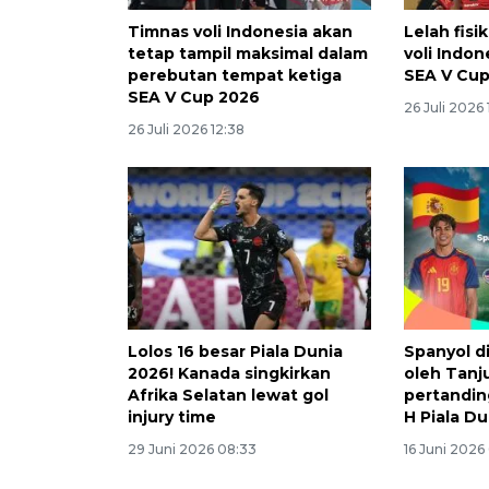
Timnas voli Indonesia akan
Lelah fis
tetap tampil maksimal dalam
voli Indon
perebutan tempat ketiga
SEA V Cu
SEA V Cup 2026
26 Juli 2026 
26 Juli 2026 12:38
Lolos 16 besar Piala Dunia
Spanyol d
2026! Kanada singkirkan
oleh Tanj
Afrika Selatan lewat gol
pertandin
injury time
H Piala D
29 Juni 2026 08:33
16 Juni 2026