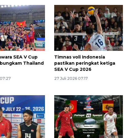
awara SEA V Cup
Timnas voli Indonesia
 bungkam Thailand
pastikan peringkat ketiga
SEA V Cup 2026
 07:27
27 Juli 2026 07:17
Awas penipuan berbasis AI
2026-08-07 13:45:00