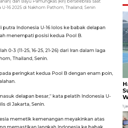
nan) dan Bayu Pamungkas (kiri) berselebrasi saat
ia U-16 2025 di Nakhom Pathom, Thailand, Senin
i putra Indonesia U-16 lolos ke babak delapan
elah menempati posisi kedua Pool B.
h 0-3 (11-25, 16-25, 21-26) dari Iran dalam laga
hom, Thailand, Senin.
pada peringkat kedua Pool B dengan enam poin,
alahan.
H
S
masuk delapan besar,” kata pelatih Indonesia U-
W
s di Jakarta, Senin.
1 j
nesia memetik kemenangan meyakinkan atas
yang memastikan langkah Indonesia ke babak