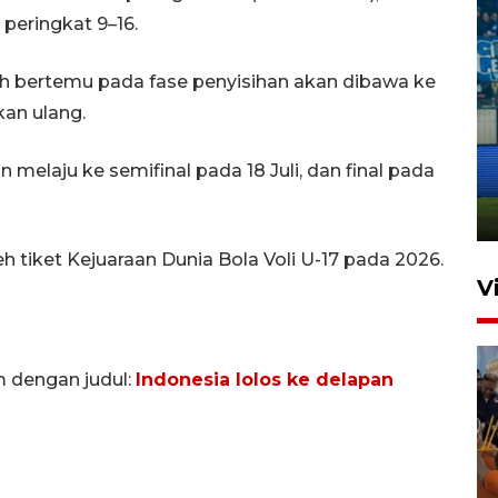
 peringkat 9–16.
ah bertemu pada fase penyisihan akan dibawa ke
kan ulang.
Penutupan latihan bela negara
dan manajerial SPPI di
n melaju ke semifinal pada 18 Juli, dan final pada
Balikpapan
31 Juli 2026 18:01
h tiket Kejuaraan Dunia Bola Voli U-17 pada 2026.
V
m dengan judul:
Indonesia lolos ke delapan
Taklukkan DPMM FC, Persib