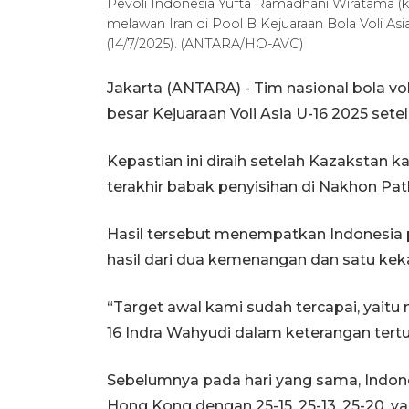
Pevoli Indonesia Yufta Ramadhani Wiratama (ka
melawan Iran di Pool B Kejuaraan Bola Voli As
(14/7/2025). (ANTARA/HO-AVC)
Jakarta (ANTARA) - Tim nasional bola vol
besar Kejuaraan Voli Asia U-16 2025 set
Kepastian ini diraih setelah Kazakstan kala
terakhir babak penyisihan di Nakhon Pat
Hasil tersebut menempatkan Indonesia 
hasil dari dua kemenangan dan satu kek
“Target awal kami sudah tercapai, yaitu 
16 Indra Wahyudi dalam keterangan tertuli
Sebelumnya pada hari yang sama, Indo
Hong Kong dengan 25-15, 25-13, 25-20, 