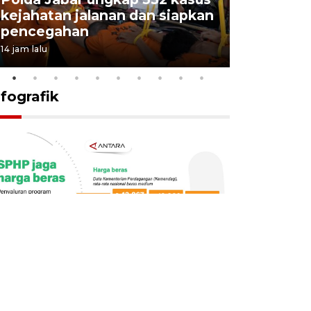
kejahatan jalanan dan siapkan
Jabar jag
pencegahan
tengah d
14 jam lalu
5 Agustus 202
nfografik