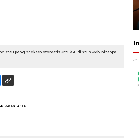
amankan tiket semifinal Piala
Presiden
29 Juli 2026 01:36
I
g atau pengindeksan otomatis untuk AI di situs web ini tanpa
N ASIA U-16