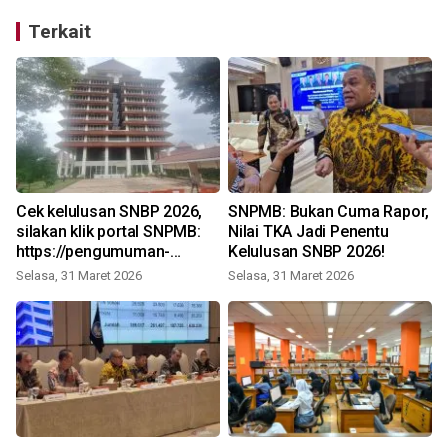
Terkait
Cek kelulusan SNBP 2026,
SNPMB: Bukan Cuma Rapor,
silakan klik portal SNPMB:
Nilai TKA Jadi Penentu
https://pengumuman-
Kelulusan SNBP 2026!
J
snbp.snpmb.id
Selasa, 31 Maret 2026
Selasa, 31 Maret 2026