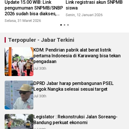
Update 15.00 WIB: Link
Link registrasi akun SNPMB
pengumuman SNPMB/SNBP
siswa
2026 sudah bisa diakses,
Senin, 12 Januari 2026
M
segera cek nomor peserta
Selasa, 31 Maret 2026
Anda!
Terpopuler - Jabar Terkini
KDM: Pendirian pabrik alat berat listrik
pertama Indonesia di Karawang bisa tekan
pengadaan
Jul 30th
DPRD Jabar harap pembangunan PSEL
Legok Nangka selesai sesuai target
Jul 30th
Legislator : Rekonstruksi Jalan Soreang-
Bandung perkuat ekonomi