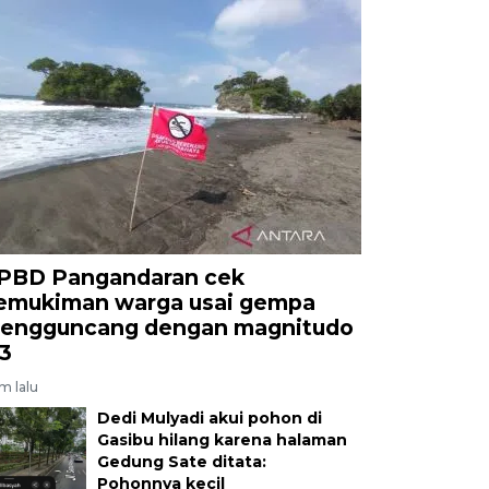
PBD Pangandaran cek
emukiman warga usai gempa
engguncang dengan magnitudo
,3
am lalu
Dedi Mulyadi akui pohon di
Gasibu hilang karena halaman
Gedung Sate ditata:
Pohonnya kecil