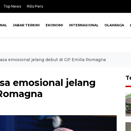
Top News
Rilis Pers
ONAL
JABAR TERKINI
EKONOMI
INTERNASIONAL
OLAHRAGA
rasa emosional jelang debut di GP Emilia Romagna
T
sa emosional jelang
 Romagna