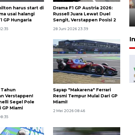
tetap kewenangan aparat
lton harus start di
Drama F1 GP Austria 2026:
penegak hukum
ima usai halangi
Russell Juara Lewat Duel
29 Juli 2026 00:31
 F1 GP Hungaria
Sengit, Verstappen Posisi 2
12:35
28 Juni 2026 23:39
I
9 Tahun
Sayap "Makarena" Ferrari
n Verstappen!
Resmi Tempur Mulai Dari GP
elli Segel Pole
Miami!
i GP Miami
2 Mei 2026 08:46
08:35