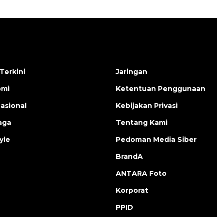
Terkini
Jaringan
omi
Ketentuan Penggunaan
nasional
Kebijakan Privasi
aga
Tentang Kami
yle
Pedoman Media Siber
BrandA
ANTARA Foto
Korporat
PPID