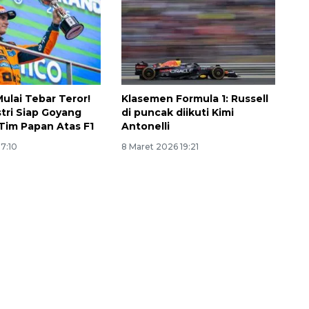
ulai Tebar Teror!
Klasemen Formula 1: Russell
stri Siap Goyang
di puncak diikuti Kimi
Tim Papan Atas F1
Antonelli
17:10
8 Maret 2026 19:21
Waspadai penyakit saat
musim kemarau
2026-08-05 12:00:00