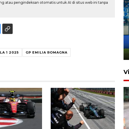
g atau pengindeksan otomatis untuk AI di situs web ini tanpa
Penutupan latihan bela negara
dan manajerial SPPI di
Balikpapan
31 Juli 2026 18:01
A 1 2025
GP EMILIA ROMAGNA
V
Pigai: Penangkapan begal