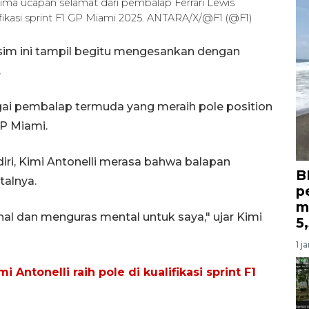
ma ucapan selamat dari pembalap Ferrari Lewis
lifikasi sprint F1 GP Miami 2025. ANTARA/X/@F1 (@F1)
sim ini tampil begitu mengesankan dengan
.
ai pembalap termuda yang meraih pole position
GP Miami.
ri, Kimi Antonelli merasa bahwa balapan
B
alnya.
p
m
al dan menguras mental untuk saya," ujar Kimi
5
1 j
Antonelli raih pole di kualifikasi sprint F1