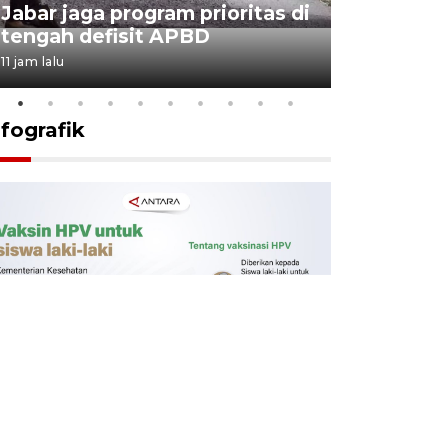
Jabar jaga program prioritas di
Sekolah 
tengah defisit APBD
dimulai
11 jam lalu
12 jam lalu
nfografik