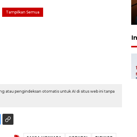
amankan tiket semifinal Piala
Presiden
Tampilkan Semua
29 Juli 2026 01:36
I
g atau pengindeksan otomatis untuk AI di situs web ini tanpa