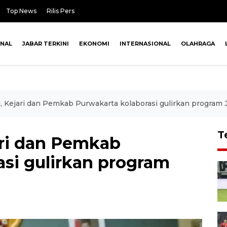
Top News
Rilis Pers
ONAL
JABAR TERKINI
EKONOMI
INTERNASIONAL
OLAHRAGA
, Kejari dan Pemkab Purwakarta kolaborasi gulirkan program
T
ari dan Pemkab
asi gulirkan program