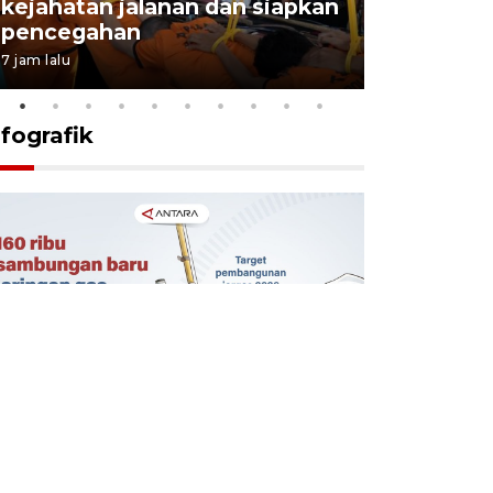
kejahatan jalanan dan siapkan
Jabar jag
pencegahan
tengah d
7 jam lalu
5 Agustus 202
nfografik