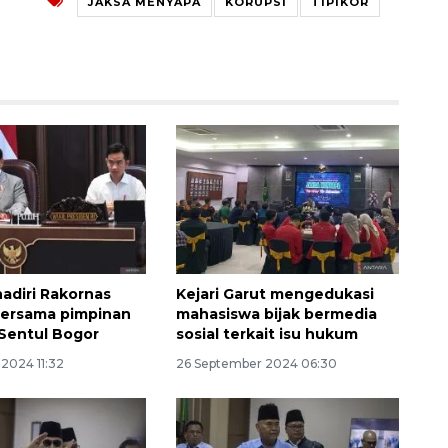
JAKSA MENYAPA
KORUPSI
TIPIKOR
Ekonomi triwulan II-2026
adiri Rakornas
Kejari Garut mengedukasi
tumbuh 5,29 persen
bersama pimpinan
mahasiswa bijak bermedia
 Sentul Bogor
sosial terkait isu hukum
2026-08-06 18:45:00
2024 11:32
26 September 2024 06:30