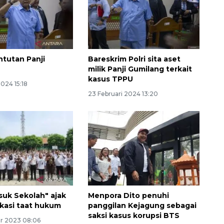
ntutan Panji
Bareskrim Polri sita aset
milik Panji Gumilang terkait
kasus TPPU
2024 15:18
23 Februari 2024 13:20
suk Sekolah" ajak
Menpora Dito penuhi
ekasi taat hukum
panggilan Kejagung sebagai
saksi kasus korupsi BTS
r 2023 08:06