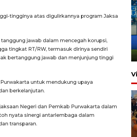
ggi-tingginya atas digulirkannya program Jaksa
Penutupan latihan bela negara
dan manajerial SPPI di
 tanggung jawab dalam mencegah korupsi,
Balikpapan
ga tingkat RT/RW, termasuk dirinya sendiri
31 Juli 2026 18:01
ndak bertanggung jawab dan menjunjung tinggi
V
 Purwakarta untuk mendukung upaya
an berkelanjutan.
ejaksaan Negeri dan Pemkab Purwakarta dalam
toh nyata sinergi antarlembaga dalam
an transparan.
Taklukkan DPMM FC, Persib