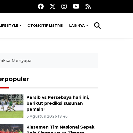
LIFESTYLE
OTOMOTIF LISTRIK
LAINNYA
 Jaksa Menyapa
erpopuler
Persib vs Persebaya hari ini,
berikut prediksi susunan
pemain!
6 Agustus 2026 18:46
Klasemen Tim Nasional Sepak