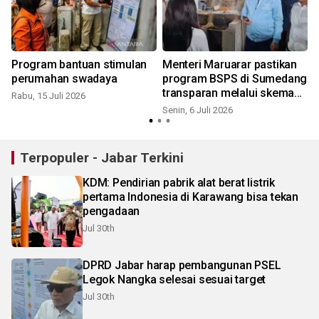
Program bantuan stimulan
Menteri Maruarar pastikan
perumahan swadaya
program BSPS di Sumedang
transparan melalui skema
Rabu, 15 Juli 2026
PTT
Senin, 6 Juli 2026
K
Terpopuler - Jabar Terkini
KDM: Pendirian pabrik alat berat listrik
pertama Indonesia di Karawang bisa tekan
pengadaan
Jul 30th
DPRD Jabar harap pembangunan PSEL
Legok Nangka selesai sesuai target
Jul 30th