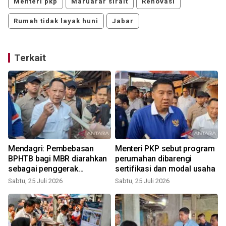
Menteri pkp
Maruarar sirait
Renovasi
Rumah tidak layak huni
Jabar
Terkait
i
Mendagri: Pembebasan
Menteri PKP sebut program
BPHTB bagi MBR diarahkan
perumahan dibarengi
sebagai penggerak
sertifikasi dan modal usaha
ekonomi daerah
Sabtu, 25 Juli 2026
Sabtu, 25 Juli 2026