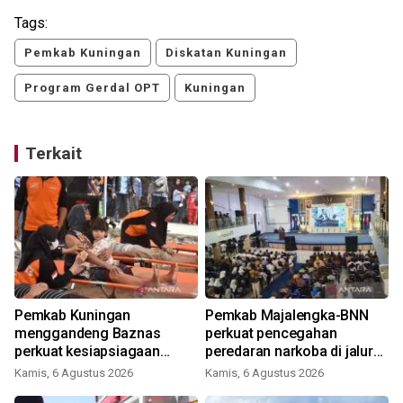
Tags:
Pemkab Kuningan
Diskatan Kuningan
Program Gerdal OPT
Kuningan
Terkait
Pemkab Kuningan
Pemkab Majalengka-BNN
u
menggandeng Baznas
perkuat pencegahan
perkuat kesiapsiagaan
peredaran narkoba di jalur
bencana
strategis
Kamis, 6 Agustus 2026
Kamis, 6 Agustus 2026