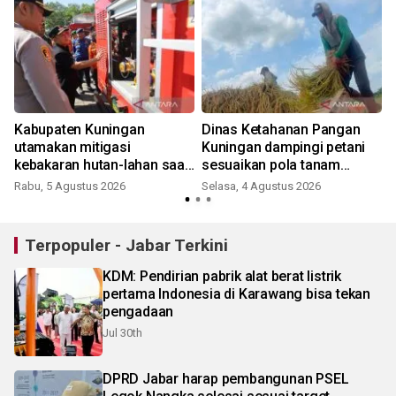
Kabupaten Kuningan
Dinas Ketahanan Pangan
utamakan mitigasi
Kuningan dampingi petani
kebakaran hutan-lahan saat
sesuaikan pola tanam
puncak musim kemarau
musim kemarau
Rabu, 5 Agustus 2026
Selasa, 4 Agustus 2026
S
Terpopuler - Jabar Terkini
KDM: Pendirian pabrik alat berat listrik
pertama Indonesia di Karawang bisa tekan
pengadaan
Jul 30th
DPRD Jabar harap pembangunan PSEL