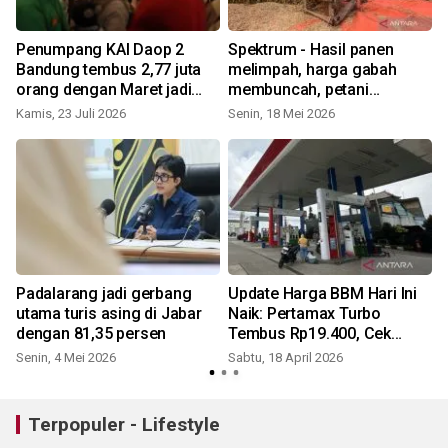
Penumpang KAI Daop 2
Spektrum - Hasil panen
Bandung tembus 2,77 juta
melimpah, harga gabah
orang dengan Maret jadi
membuncah, petani
puncak
sumringah
Kamis, 23 Juli 2026
Senin, 18 Mei 2026
J
Padalarang jadi gerbang
Update Harga BBM Hari Ini
utama turis asing di Jabar
Naik: Pertamax Turbo
dengan 81,35 persen
Tembus Rp19.400, Cek
Rinciannya!
Senin, 4 Mei 2026
Sabtu, 18 April 2026
S
Terpopuler - Lifestyle