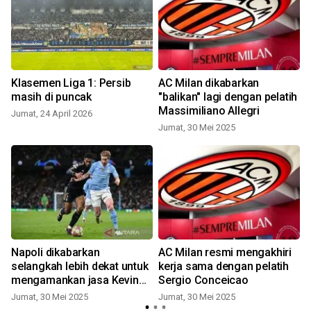
-
Klasemen Liga 1: Persib
AC Milan dikabarkan
g
masih di puncak
"balikan" lagi dengan pelatih
Massimiliano Allegri
Jumat, 24 April 2026
Jumat, 30 Mei 2025
Napoli dikabarkan
AC Milan resmi mengakhiri
selangkah lebih dekat untuk
kerja sama dengan pelatih
mengamankan jasa Kevin
Sergio Conceicao
De Bruyne
Jumat, 30 Mei 2025
Jumat, 30 Mei 2025
R