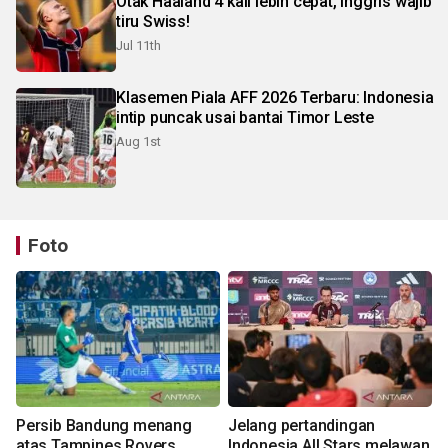
Otak Haaland 4 kali lebih cepat, Inggris wajib
tiru Swiss!
Jul 11th
Klasemen Piala AFF 2026 Terbaru: Indonesia
intip puncak usai bantai Timor Leste
Aug 1st
Foto
Persib Bandung menang
Jelang pertandingan
atas Tampines Rovers
Indonesia All Stars melawan