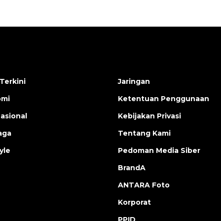
Terkini
Jaringan
omi
Ketentuan Penggunaan
nasional
Kebijakan Privasi
aga
Tentang Kami
yle
Pedoman Media Siber
BrandA
ANTARA Foto
Korporat
PPID