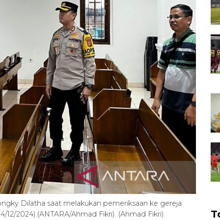
ngky Dilatha saat melakukan pemeriksaan ke gereja
T
4/12/2024).(ANTARA/Ahmad Fikri). (Ahmad Fikri)