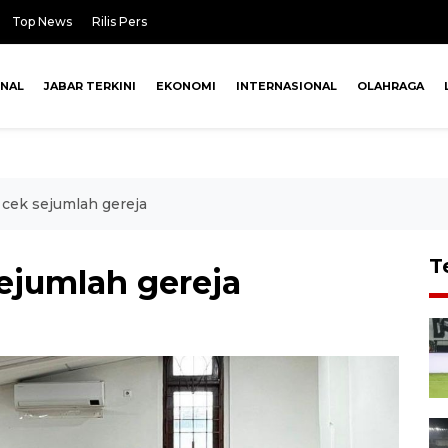
Top News
Rilis Pers
ONAL
JABAR TERKINI
EKONOMI
INTERNASIONAL
OLAHRAGA
 cek sejumlah gereja
T
sejumlah gereja