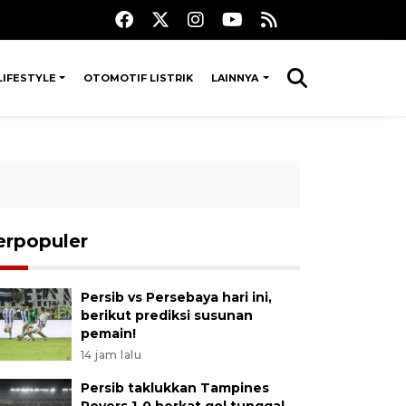
LIFESTYLE
OTOMOTIF LISTRIK
LAINNYA
erpopuler
Persib vs Persebaya hari ini,
berikut prediksi susunan
pemain!
14 jam lalu
Persib taklukkan Tampines