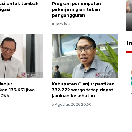
Pigai: Penangkapan begal
asi untuk tambah
Program penempatan
tetap kewenangan aparat
rigasi
pekerja migran tekan
penegak hukum
pengangguran
29 Juli 2026 00:31
18 jam lalu
I
anjur
Kabupaten Cianjur pastikan
an 173.631 jiwa
372.772 warga tetap dapat
 JKN
jaminan kesehatan
5 Agustus 2026 20:50