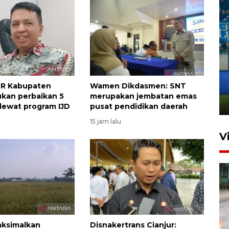
Penutupan latihan bela negara
dan manajerial SPPI di
TR Kabupaten
Wamen Dikdasmen: SNT
Balikpapan
jukan perbaikan 5
merupakan jembatan emas
31 Juli 2026 18:01
 lewat program IJD
pusat pendidikan daerah
15 jam lalu
V
aksimalkan
Disnakertrans Cianjur: