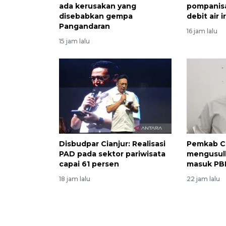
ada kerusakan yang
pompanis
disebabkan gempa
debit air i
Pangandaran
16 jam lalu
15 jam lalu
Disbudpar Cianjur: Realisasi
Pemkab Ci
PAD pada sektor pariwisata
mengusulk
capai 61 persen
masuk PBI
18 jam lalu
22 jam lalu