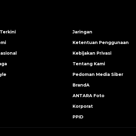
Terkini
Jaringan
omi
Ketentuan Penggunaan
nasional
Kebijakan Privasi
aga
Tentang Kami
yle
Pedoman Media Siber
BrandA
ANTARA Foto
Korporat
PPID