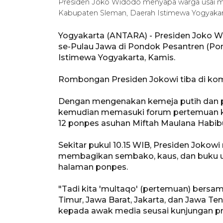
Presiden Joko Widodo menyapa warga usai me
Kabupaten Sleman, Daerah Istimewa Yogyakar
Yogyakarta (ANTARA) - Presiden Joko W
se-Pulau Jawa di Pondok Pesantren (Pon
Istimewa Yogyakarta, Kamis.
Rombongan Presiden Jokowi tiba di komp
Dengan mengenakan kemeja putih dan p
kemudian memasuki forum pertemuan ki
12 ponpes asuhan Miftah Maulana Habibu
Sekitar pukul 10.15 WIB, Presiden Jok
membagikan sembako, kaus, dan buku u
halaman ponpes.
"Tadi kita 'multaqo' (pertemuan) bersam
Timur, Jawa Barat, Jakarta, dan Jawa Te
kepada awak media seusai kunjungan pr