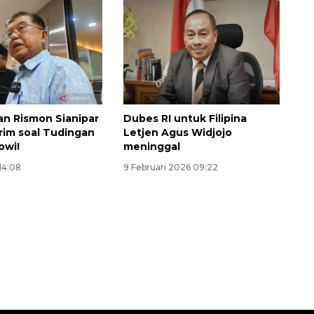
an Rismon Sianipar
Dubes RI untuk Filipina
rim soal Tudingan
Letjen Agus Widjojo
owi!
meninggal
 14:08
9 Februari 2026 09:22
Waspadai penyakit saat
musim kemarau
2026-08-05 12:00:00