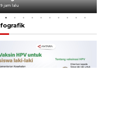
9 jam lalu
9 jam lalu
nfografik