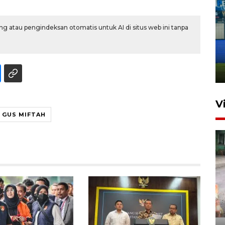
g atau pengindeksan otomatis untuk AI di situs web ini tanpa
Penutupan latihan bela negara
dan manajerial SPPI di
Balikpapan
31 Juli 2026 18:01
V
GUS MIFTAH
Pigai: Penangkapan begal
tetap kewenangan aparat
penegak hukum