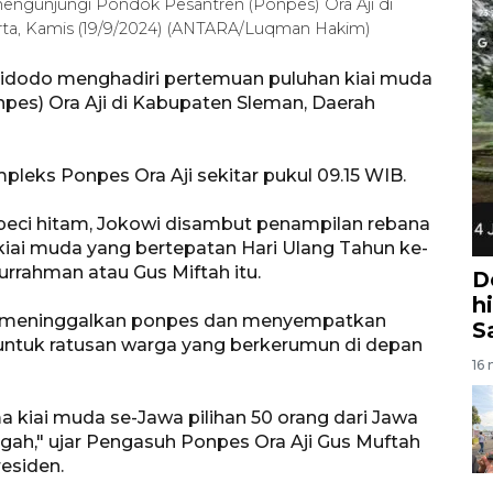
ngunjungi Pondok Pesantren (Ponpes) Ora Aji di
ta, Kamis (19/9/2024) (ANTARA/Luqman Hakim)
idodo menghadiri pertemuan puluhan kiai muda
pes) Ora Aji di Kabupaten Sleman, Daerah
leks Ponpes Ora Aji sekitar pukul 09.15 WIB.
eci hitam, Jokowi disambut penampilan rebana
ai muda yang bertepatan Hari Ulang Tahun ke-
rrahman atau Gus Miftah itu.
D
h
owi meninggalkan ponpes dan menyempatkan
S
ntuk ratusan warga yang berkerumun di depan
16 
a kiai muda se-Jawa pilihan 50 orang dari Jawa
ngah," ujar Pengasuh Ponpes Ora Aji Gus Muftah
esiden.