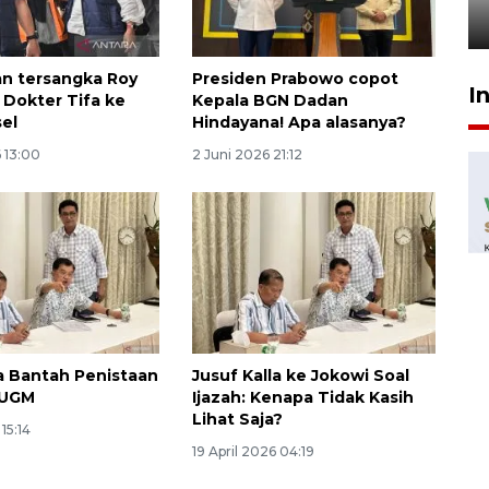
29 Juli 2026 00:31
n tersangka Roy
Presiden Prabowo copot
I
 Dokter Tifa ke
Kepala BGN Dadan
sel
Hindayana! Apa alasanya?
 13:00
2 Juni 2026 21:12
la Bantah Penistaan
Jusuf Kalla ke Jokowi Soal
 UGM
Ijazah: Kenapa Tidak Kasih
Lihat Saja?
 15:14
19 April 2026 04:19