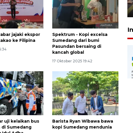
penegak hukum
29 Juli 2026 00:31
I
abar jajaki ekspor
Spektrum - Kopi excelsa
akao ke Filipina
Sumedang dari bumi
Pasundan bersaing di
6:34
kancah global
17 Oktober 2025 19:42
r uji kelaikan bus
Barista Ryan Wibawa bawa
a di Sumedang
kopi Sumedang mendunia