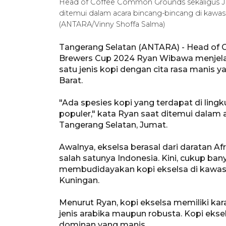
Head of Coffee Common Grounds sekaligus J
ditemui dalam acara bincang-bincang di kawasa
(ANTARA/Vinny Shoffa Salma)
Tangerang Selatan (ANTARA) - Head of 
Brewers Cup 2024 Ryan Wibawa menjelas
satu jenis kopi dengan cita rasa manis
Barat.
"Ada spesies kopi yang terdapat di lingk
populer," kata Ryan saat ditemui dalam 
Tangerang Selatan, Jumat.
Awalnya, ekselsa berasal dari daratan A
salah satunya Indonesia. Kini, cukup ban
membudidayakan kopi ekselsa di kawas
Kuningan.
Menurut Ryan, kopi ekselsa memiliki kar
jenis arabika maupun robusta. Kopi eks
dominan yang manis.