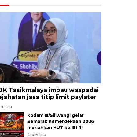
JK Tasikmalaya imbau waspadai
ejahatan jasa titip limit paylater
am lalu
Kodam III/Siliwangi gelar
Semarak Kemerdekaan 2026
meriahkan HUT ke-81 RI
4 jam lalu