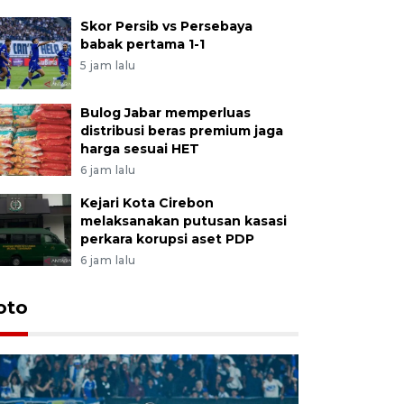
Skor Persib vs Persebaya
babak pertama 1-1
5 jam lalu
Bulog Jabar memperluas
distribusi beras premium jaga
harga sesuai HET
6 jam lalu
Kejari Kota Cirebon
melaksanakan putusan kasasi
perkara korupsi aset PDP
6 jam lalu
oto