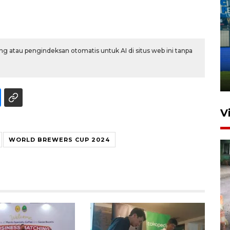
Penutupan latihan bela negara
g atau pengindeksan otomatis untuk AI di situs web ini tanpa
dan manajerial SPPI di
Balikpapan
31 Juli 2026 18:01
V
WORLD BREWERS CUP 2024
Pigai: Penangkapan begal
tetap kewenangan aparat