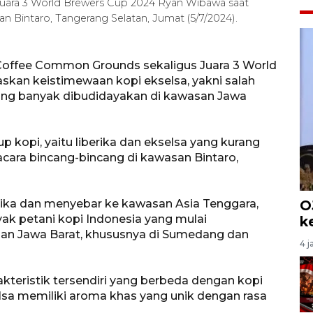
uara 3 World Brewers Cup 2024 Ryan Wibawa saat
n Bintaro, Tangerang Selatan, Jumat (5/7/2024).
Coffee Common Grounds sekaligus Juara 3 World
kan keistimewaan kopi ekselsa, yakni salah
 yang banyak dibudidayakan di kawasan Jawa
up kopi, yaitu liberika dan ekselsa yang kurang
acara bincang-bincang di kawasan Bintaro,
frika dan menyebar ke kawasan Asia Tenggara,
O
yak petani kopi Indonesia yang mulai
k
an Jawa Barat, khususnya di Sumedang dan
4 j
akteristik tersendiri yang berbeda dengan kopi
elsa memiliki aroma khas yang unik dengan rasa