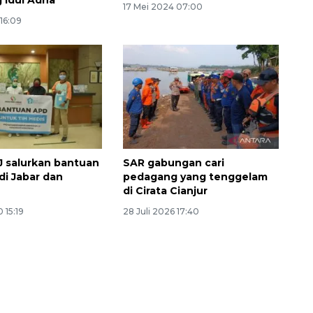
 Idul Adha
17 Mei 2024 07:00
 16:09
 salurkan bantuan
SAR gabungan cari
di Jabar dan
pedagang yang tenggelam
Memberantas kejahatan
di Cirata Cianjur
jalanan Jakarta
 15:19
28 Juli 2026 17:40
2026-08-05 18:00:00