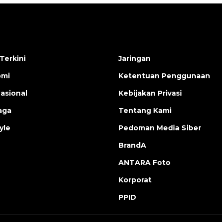
Terkini
Jaringan
omi
Ketentuan Penggunaan
nasional
Kebijakan Privasi
aga
Tentang Kami
yle
Pedoman Media Siber
BrandA
ANTARA Foto
Korporat
PPID