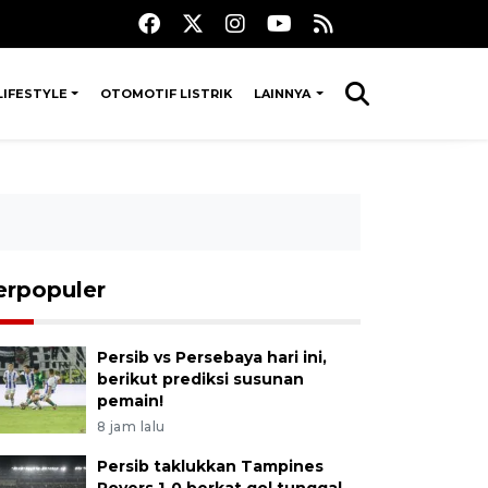
LIFESTYLE
OTOMOTIF LISTRIK
LAINNYA
erpopuler
Persib vs Persebaya hari ini,
berikut prediksi susunan
pemain!
8 jam lalu
Persib taklukkan Tampines