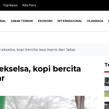
Top News
Rilis Pers
ONAL
JABAR TERKINI
EKONOMI
INTERNASIONAL
OLAHRAGA
ekselsa, kopi bercita rasa manis dari Jabar
T
kselsa, kopi bercita
ar