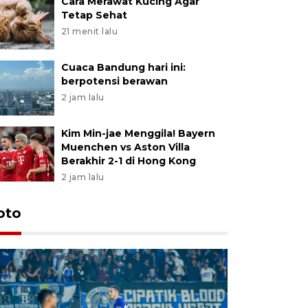
Cara Merawat Kucing Agar
Tetap Sehat
21 menit lalu
Cuaca Bandung hari ini:
berpotensi berawan
2 jam lalu
Kim Min-jae Menggila! Bayern
Muenchen vs Aston Villa
Berakhir 2-1 di Hong Kong
2 jam lalu
oto