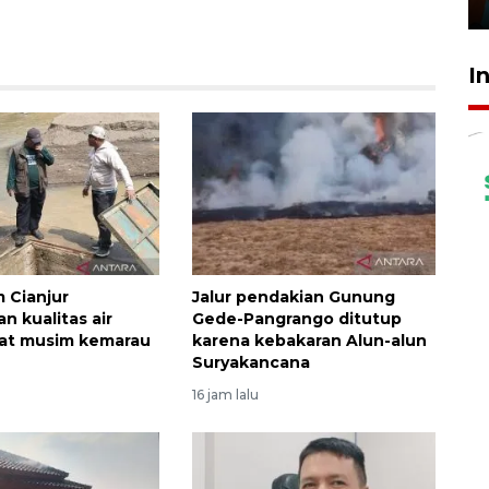
29 Juli 2026 01:36
I
 Cianjur
Jalur pendakian Gunung
n kualitas air
Gede-Pangrango ditutup
aat musim kemarau
karena kebakaran Alun-alun
Suryakancana
16 jam lalu