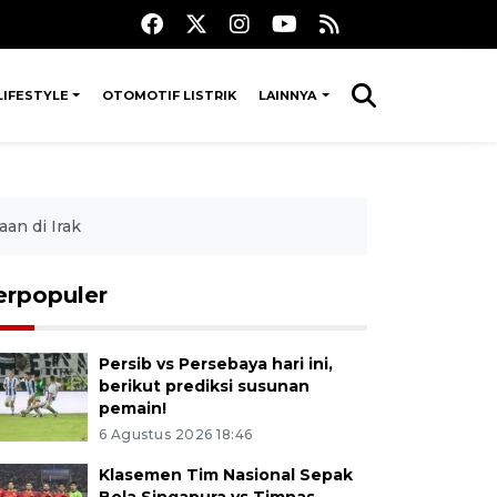
LIFESTYLE
OTOMOTIF LISTRIK
LAINNYA
an di Irak
erpopuler
Persib vs Persebaya hari ini,
berikut prediksi susunan
pemain!
6 Agustus 2026 18:46
Klasemen Tim Nasional Sepak