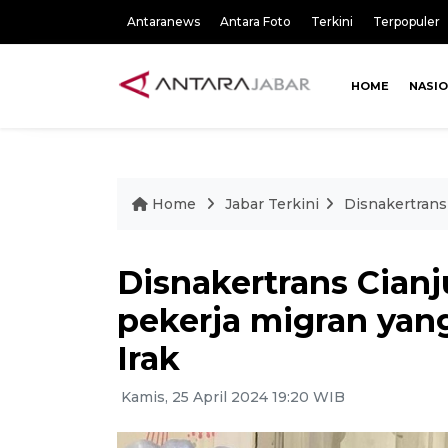
Antaranews
Antara Foto
Terkini
Terpopuler
HOME
NASI
Home
Jabar Terkini
Disnakertrans
Disnakertrans Cian
pekerja migran yan
Irak
Kamis, 25 April 2024 19:20 WIB