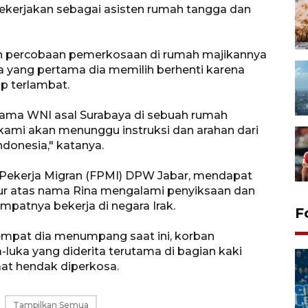
dipekerjakan sebagai asisten rumah tangga dan
n percobaan pemerkosaan di rumah majikannya
 yang pertama dia memilih berhenti karena
ap terlambat.
rsama WNI asal Surabaya di sebuah rumah
ya kami akan menunggu instruksi dan arahan dari
ndonesia," katanya.
n Pekerja Migran (FPMI) DPW Jabar, mendapat
njur atas nama Rina mengalami penyiksaan dan
patnya bekerja di negara Irak.
F
empat dia menumpang saat ini, korban
-luka yang diderita terutama di bagian kaki
at hendak diperkosa.
Tampilkan Semua