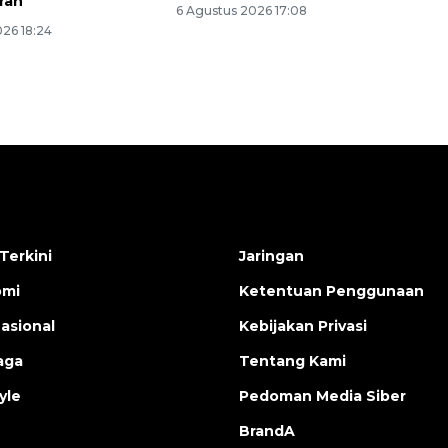
ran
6 Agustus 2026 17:08
026 18:24
Terkini
Jaringan
omi
Ketentuan Penggunaan
nasional
Kebijakan Privasi
aga
Tentang Kami
yle
Pedoman Media Siber
BrandA