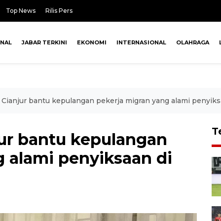
Top News
Rilis Pers
ONAL
JABAR TERKINI
EKONOMI
INTERNASIONAL
OLAHRAGA
 Cianjur bantu kepulangan pekerja migran yang alami penyiksa
T
jur bantu kepulangan
g alami penyiksaan di