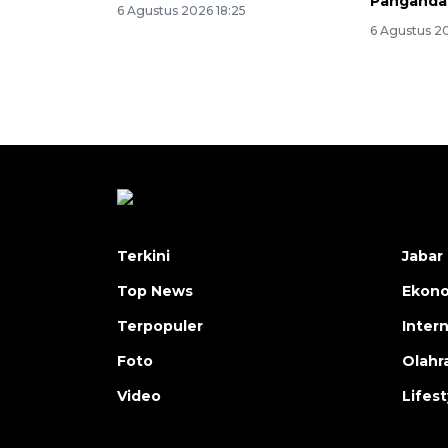
Panganda
6 Agustus 2026 18:25
6 Agustus 2
Terkini
Jabar 
Top News
Ekon
Terpopuler
Inter
Foto
Olahr
Video
Lifest