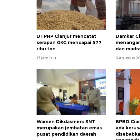
DTPHP Cianjur mencatat
Damkar Ci
serapan GKG mencapai 577
menangani
ribu ton
dan madr
17 jam lalu
6 Agustus 2
Wamen Dikdasmen: SNT
BPBD Cian
merupakan jembatan emas
ada kerus
pusat pendidikan daerah
disebabk