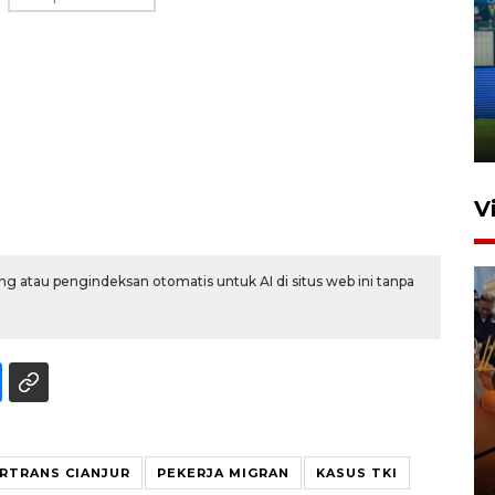
Penutupan latihan bela negara
dan manajerial SPPI di
Balikpapan
31 Juli 2026 18:01
V
g atau pengindeksan otomatis untuk AI di situs web ini tanpa
Taklukkan DPMM FC, Persib
amankan tiket semifinal Piala
Presiden
RTRANS CIANJUR
PEKERJA MIGRAN
KASUS TKI