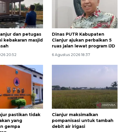
anjur dan petugas
Dinas PUTR Kabupaten
 kebakaran masjid
Cianjur ajukan perbaikan 5
asah
ruas jalan lewat program IJD
026 20:52
6 Agustus 2026 18:37
Awas penipuan berbasis AI
2026-08-07 13:45:00
jur pastikan tidak
Cianjur maksimalkan
akan yang
pompanisasi untuk tambah
an gempa
debit air irigasi