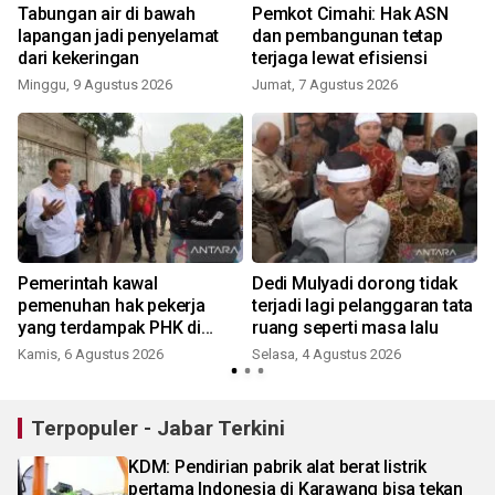
i
Tabungan air di bawah
Pemkot Cimahi: Hak ASN
lapangan jadi penyelamat
dan pembangunan tetap
dari kekeringan
terjaga lewat efisiensi
Minggu, 9 Agustus 2026
Jumat, 7 Agustus 2026
Pemerintah kawal
Dedi Mulyadi dorong tidak
pemenuhan hak pekerja
terjadi lagi pelanggaran tata
yang terdampak PHK di
ruang seperti masa lalu
Cimahi
Kamis, 6 Agustus 2026
Selasa, 4 Agustus 2026
K
Terpopuler - Jabar Terkini
KDM: Pendirian pabrik alat berat listrik
pertama Indonesia di Karawang bisa tekan