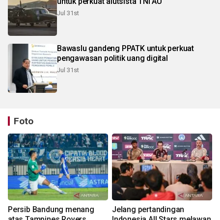
untuk perkuat alutsista TNI AU
Jul 31st
Bawaslu gandeng PPATK untuk perkuat
pengawasan politik uang digital
Jul 31st
Foto
Persib Bandung menang
Jelang pertandingan
atas Tampines Rovers
Indonesia All Stars melawan