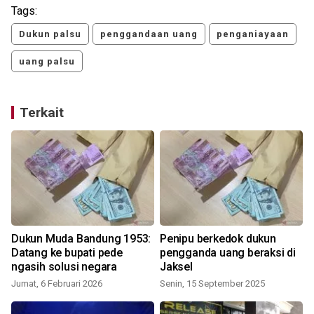
Tags:
Dukun palsu
penggandaan uang
penganiayaan
uang palsu
Terkait
Dukun Muda Bandung 1953:
Penipu berkedok dukun
Datang ke bupati pede
pengganda uang beraksi di
i
ngasih solusi negara
Jaksel
Jumat, 6 Februari 2026
Senin, 15 September 2025
K